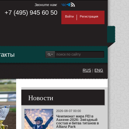
Звоните нам:
+7 (495) 945 60 50
Войти
Регистрация
такты
RUS
|
ENG
Новости
2026-08-07 00:00
Чемпионат мира FEI в
Аахене-2026: Звёздный
состав и битва титанов в
Allianz Park