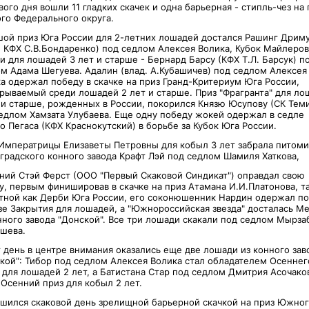
вого дня вошли 11 гладких скачек и одна барьерная -
стипль-чез на 
о Федерального округа.
ой приз Юга России для 2-летних лошадей достался Рашинг Дрим
. КФХ С.В.Бондаренко)
под седлом Алексея Волика, Кубок Майлеро
и для лошадей 3 лет и старше - Бернард Барсу (КФХ Т.Л. Барсук) п
м Адама Шегуева. Адалин (влад. А.Кубашичев) под седлом Алексея
а одержал победу в скачке на приз Гранд-Критериум Юга России,
рываемый среди лошадей 2 лет и старше. Приз "Фрагранта" для ло
 и старше, рожденных в России, покорился Князю Юсупову (СК Тем
едлом Хамзата Улубаева. Еще одну победу жокей одержал в седле
о Пегаса (КФХ Краснокутский) в борьбе за Кубок Юга России.
Императрицы Елизаветы Петровны для кобыл 3 лет забрала питоми
градского конного завода Крафт Лэй под седлом Шамиля Хаткова,
ний Стэй Ферст (ООО "Первый Скаковой Синдикат") оправдал свою
у, первым финишировав в скачке на приз Атамана И.И.Платонова, т
тной как Дерби Юга России, его соконюшенник Нардин одержал п
зе Закрытия для лошадей, а "Южнороссийская звезда" досталась М
нного завода "Донской". Все три лошади скакали под седлом Мырза
шева.
т день в центре внимания оказались еще две лошади из конного зав
кой": Тибор под седлом Алексея Волика стал обладателем
Осеннег
 для лошадей 2 лет, а Батистана Стар под седлом Дмитрия Асочако
 Осенний приз для кобыл 2 лет.
шился скаковой день зрелищной барьерной скачкой на приз
Южног