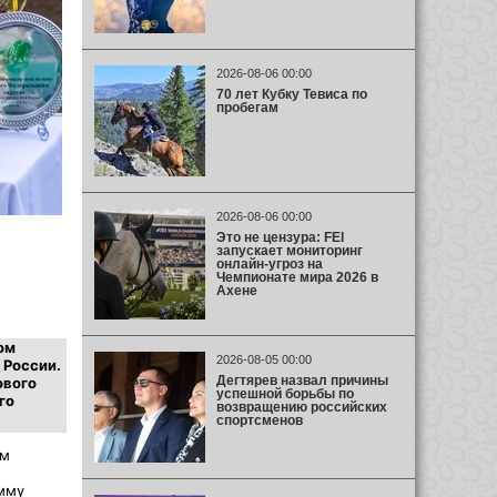
2026-08-06 00:00
70 лет Кубку Тевиса по
пробегам
2026-08-06 00:00
Это не цензура: FEI
запускает мониторинг
онлайн-угроз на
Чемпионате мира 2026 в
Ахене
ом
2026-08-05 00:00
 России.
Дегтярев назвал причины
ового
успешной борьбы по
го
возвращению российских
спортсменов
ом
мму