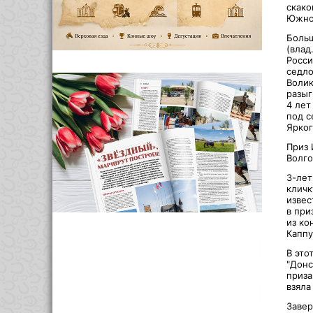
скако
Южног
Больш
(
влад
Росси
седло
Волик
разыг
4 лет
под с
Ярког
Приз 
Волго
3-лет
кличк
извес
в при
из ко
Каппу
В это
"Донс
приза
взяла
Завер