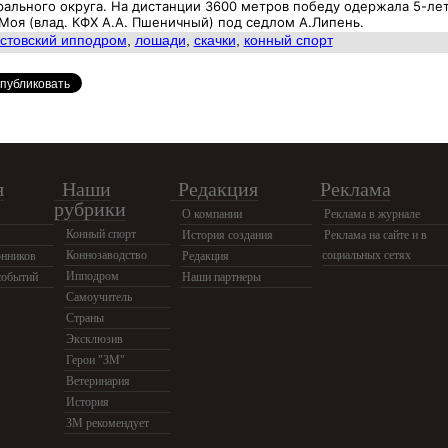
ального округа. На дистанции 3600 метров победу одержала 5-ле
Моя (влад. КФХ А.А. Пшеничный) под седлом А.Липень.
стовский ипподром
,
лошади
,
скачки
,
конный спорт
я
Наши
Редакция
Реклама
рубрики
О компании
Реклама в журнале
Конный спорт
История создания
Реклама на сайте и в
Коннозаводство
социальных сетях
нников
Редакция
Ипподром
событий
Наши партнеры
Самоучитель
Страны
Эксклюзив
Герои "ЗМ"
Ветеринария
История
ЗМ рекомендует