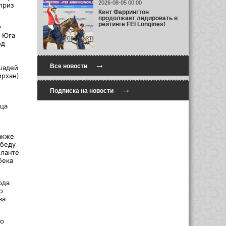
2026-08-05 00:00
приз
Кент Фаррингтон
продолжает лидировать в
рейтинге FEI Longines!
у
в Юга
од
→
Все новости
шадей
ирхан)
→
Подписка на новости
ца
акже
обеду
еланте
бека
ода
о
ва
о