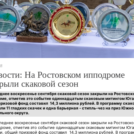
ти
ости: На Ростовском ипподроме
рыли скаковой сезон
днее воскресенье сентября скаковой сезон закрыли на Ростовск
ме, отметив это событие одиннадцатым скаковым митингом Юга
ризовой фонд составил 14,3 миллиона рублей. В программу скак
ли 11 гладких скачек и одна барьерная -
стипль-чез на приз Южно
ьного округа.
леднее воскресенье сентября скаковой сезон закрыли на Ростовск
роме, отметив это событие одиннадцатым скаковым митингом Юга
и. общий призовой фонд составил 14,3 миллиона рублей. В програ