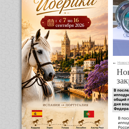
←
Новос
Нов
зак
В после
ипподро
общий п
дня вош
Федерал
В пос
иппод
Росси