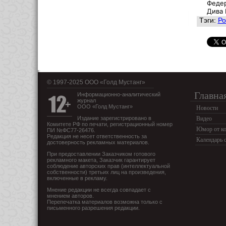
Федер
Дива 
Тэги:
Ро
© 1997-2025 OOO «Голд Мустанг»
Главна
Информационно-аналитический
журнал
ООО «Голд Мустанг»
Новости
Издание зарегистрировано в
Видео
Комитете РФ по печати, регистрационный номер
Юмор от ко
ПИ №ФС77-26476.
Редакция не несет ответственность за
Календарь 
достоверность рекламных материалов.
При предоставлении Заказчиком готового
рекламного макета, Заказчик гарантирует
соблюдение авторских прав (интеллектуальной
собственности) третьих лиц на произведения,
включенные в рекламу.
Мнение редакции не всегда совпадает с
мнением авторов.
Перепечатка материалов возможна только с
письменного разрешения редакции.