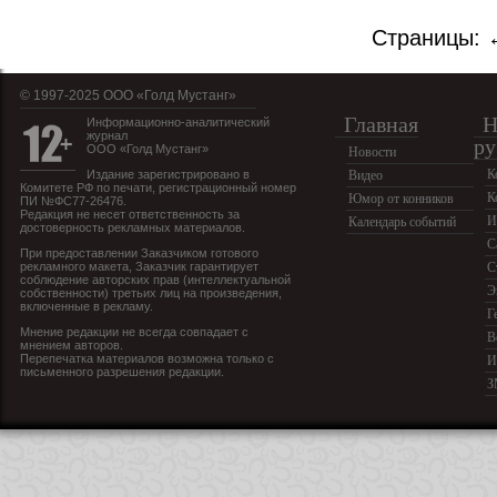
Страницы:
© 1997-2025 OOO «Голд Мустанг»
Главная
Н
Информационно-аналитический
журнал
ру
ООО «Голд Мустанг»
Новости
К
Издание зарегистрировано в
Видео
Комитете РФ по печати, регистрационный номер
К
Юмор от конников
ПИ №ФС77-26476.
Редакция не несет ответственность за
И
Календарь событий
достоверность рекламных материалов.
С
При предоставлении Заказчиком готового
рекламного макета, Заказчик гарантирует
С
соблюдение авторских прав (интеллектуальной
Э
собственности) третьих лиц на произведения,
включенные в рекламу.
Г
Мнение редакции не всегда совпадает с
В
мнением авторов.
Перепечатка материалов возможна только с
И
письменного разрешения редакции.
З