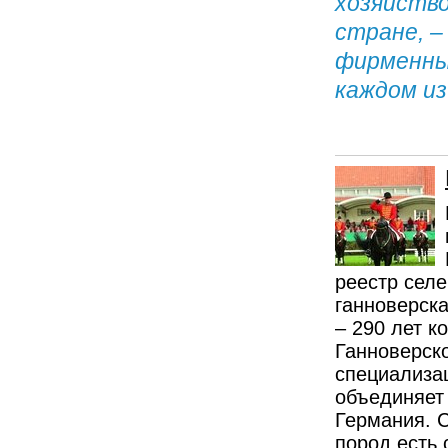
хозяйство
стране, –
фирменных
каждом из
реестр селе
ганноверска
– 290 лет к
Ганноверско
специализац
объединяет
Германия. С
пород есть