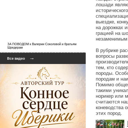
лошади являю
исторического
специализация
выездке, конк
на дорожках и
грацией на шо
незаменимым 
ЗА ПОВОДОМ к Валерии Соколовой и братьям
Шредерам
В рубрике рас
вопросы разв
→
Все видео
производителе
тем, кто соде
породы. Особ
породам и на
Помимо общеи
такими уника
норикер или 
считаются на
коневодства о
этих пород.