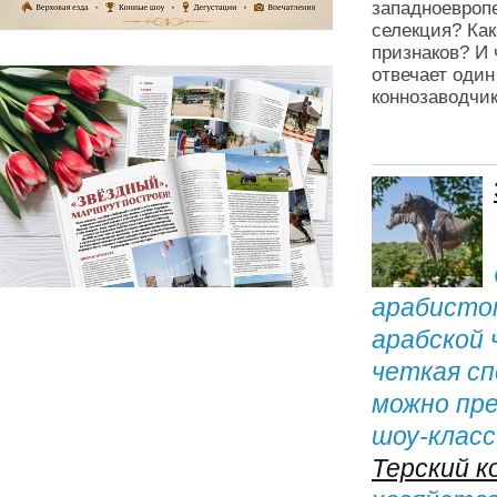
западноевропе
селекция? Как
признаков? И 
отвечает оди
коннозаводчик
арабисто
арабской
четкая сп
можно пр
шоу-класс
Терский к