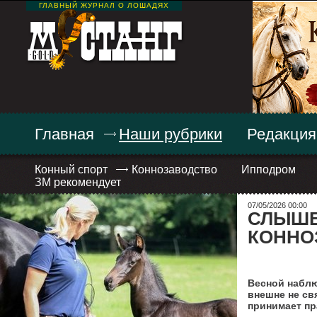
ГЛАВНЫЙ ЖУРНАЛ О ЛОШАДЯХ
Главная
Наши рубрики
Редакция
Конный спорт
Коннозаводство
Ипподром
ЗМ рекомендует
07/05/2026 00:00
СЛЫШЕ
КОННО
Весной наблю
внешне не св
принимает пр