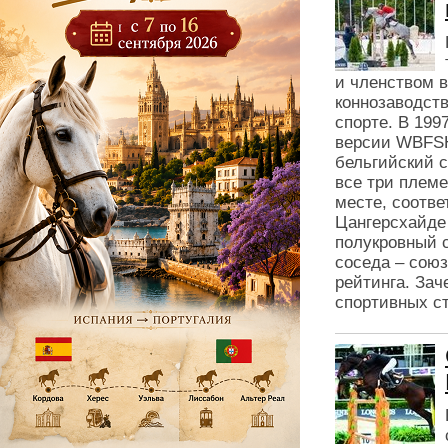
и членством 
коннозаводст
спорте. В 199
версии WBFSH
бельгийский с
все три плем
месте, соотве
Цангерсхайде 
полукровный с
соседа – сою
рейтинга. Зач
спортивных ст