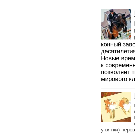
конный заво
десятилети
Новые врем
к современн
позволяет 
мирового к
у вятки) пер