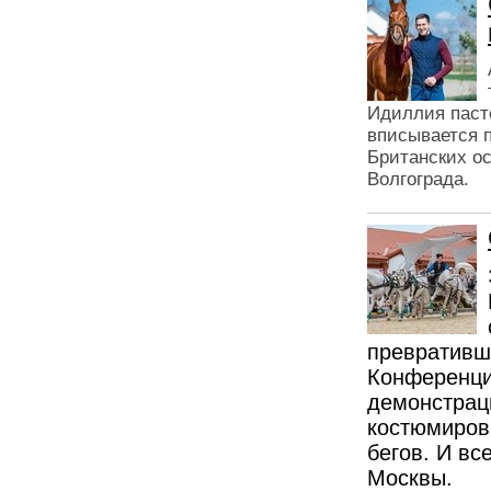
Идиллия пасто
вписывается п
Британских ос
Волгограда.
превративш
Конференци
демонстрац
костюмирова
бегов. И вс
Москвы.