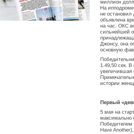
миллион долл
На ипподроме
не остановил
объявлена вр
на час. ОКС в
сильнейшей ок
принадлежаща
Джонсу, она о
основную фав
Победительниц
1.49,50 сек. 
увеличившая 
Примечательно
истории женщ
Первый
«
дев
5 мая на ста
максимально 
Победителем ж
Have Another)