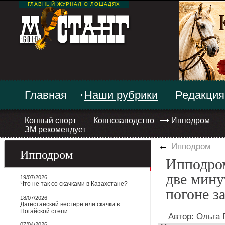
ГЛАВНЫЙ ЖУРНАЛ О ЛОШАДЯХ
Главная
Наши рубрики
Редакция
Конный спорт
Коннозаводство
Ипподром
ЗМ рекомендует
←
Ипподром
Ипподром
Ипподро
две мину
19/07/2026
Что не так со скачками в Казахстане?
погоне з
18/07/2026
Дагестанский вестерн или скачки в
Ногайской степи
Автор: Ольга 
07/04/2026