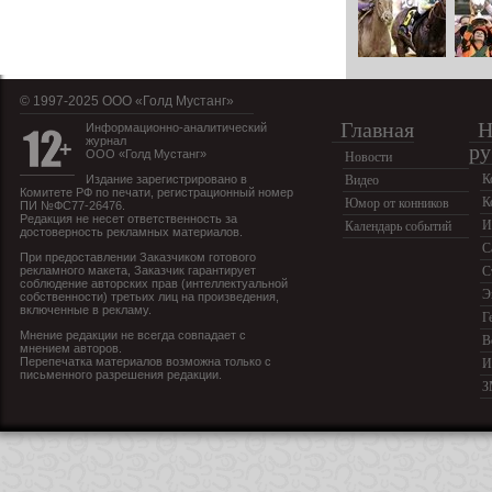
© 1997-2025 OOO «Голд Мустанг»
Главная
Н
Информационно-аналитический
журнал
ру
ООО «Голд Мустанг»
Новости
К
Издание зарегистрировано в
Видео
Комитете РФ по печати, регистрационный номер
К
Юмор от конников
ПИ №ФС77-26476.
Редакция не несет ответственность за
И
Календарь событий
достоверность рекламных материалов.
С
При предоставлении Заказчиком готового
рекламного макета, Заказчик гарантирует
С
соблюдение авторских прав (интеллектуальной
Э
собственности) третьих лиц на произведения,
включенные в рекламу.
Г
Мнение редакции не всегда совпадает с
В
мнением авторов.
Перепечатка материалов возможна только с
И
письменного разрешения редакции.
З