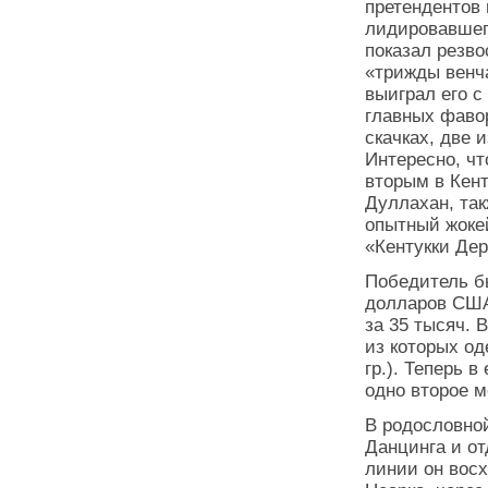
претендентов 
лидировавшег
показал резво
«трижды венч
выиграл его с
главных фавор
скачках, две 
Интересно, чт
вторым в Кен
Дуллахан, так
опытный жоке
«Кентукки Дер
Победитель бы
долларов США
за 35 тысяч. 
из которых од
гр.). Теперь в
одно второе м
В родословной
Данцинга и от
линии он восх