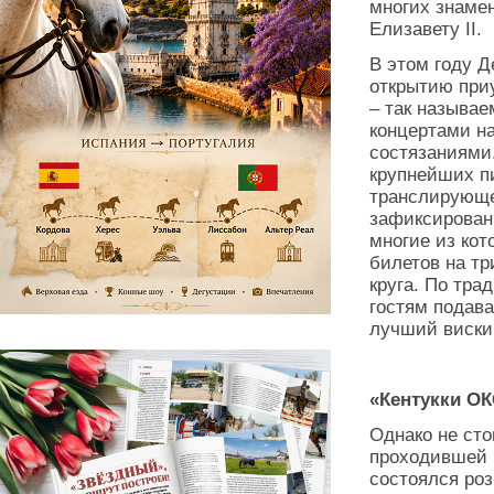
многих знаме
Елизавету II.
В этом году Д
открытию при
– так называ
концертами н
состязаниями.
крупнейших п
транслирующе
зафиксирован 
многие из ко
билетов на тр
круга. По тр
гостям подав
лучший виски 
«Кентукки ОК
Однако не ст
проходившей н
состоялся ро