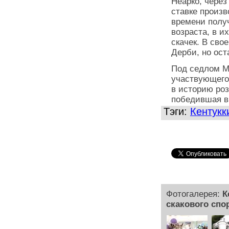
Неарко, через
ставке произв
времени получ
возраста, в и
скачек. В сво
Дерби, но ос
Под седлом Ма
участвующего
в историю роз
победившая в
Тэги:
Кентукк
Фотогалерея:
К
скакового спор