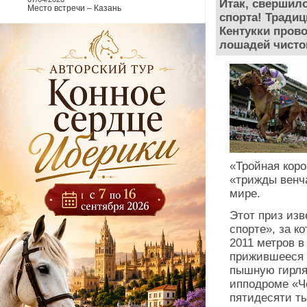
Итак, свершил
Место встречи – Казань
спорта! Тради
Кентукки пров
лошадей чисто
«Тройная кор
«трижды венча
мире.
Этот приз изв
спорте», за 
2011 метров в
прижившееся 
пышную гирлян
ипподроме «Ч
пятидесяти ты