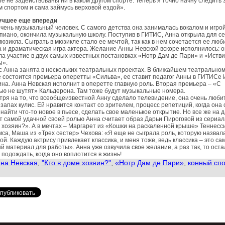
е не задействованы ни в каком другом спорте. Теперь я точно начну следить 
 спортом и сама займусь верховой ездой».
учшее еще впереди
чень музыкальный человек. С самого детства она занималась вокалом и игро
иано, окончила музыкальную школу. Поступив в ГИТИС, Анна открыла для с
юзикла. Сыграть в мюзикле стало ее мечтой, так как в нем сочетается ее лю
 и драматическая игра актера. Желание Анны Невской вскоре исполнилось: 
а участие в двух самых известных постановках «Нотр Дам де Пари» и «Истви
ы».
 Анна занята в нескольких театральных проектах. В ближайшем театрально
 состоится премьера оперетты «Сильва», ее ставит педагог Анны в ГИТИСе
на. Анна Невская исполнит в оперетте главную роль. Вторая премьера – «С
ю не шутят» Кальдерона. Там тоже будут музыкальные номера.
ря на то, что всеобщеизвестной Анну сделало телевидение, она очень люби
 запах кулис. Ей нравится контакт со зрителем, процесс репетиций, когда она
найти что-то новое в пьесе, сделать свое маленькое открытие. Но все же на 
 самой удачной своей ролью Анна считает образ Дарьи Пироговой из сериал
 хозяин?». А в мечтах – Маргарет из «Кошки на раскаленной крыше» Теннесс
са, Маша из «Трех сестер» Чехова: «Я еще не сыграла роль, которую назвал
й. Каждую актрису привлекает классика, и меня тоже, ведь классика – это са
й материал для работы». Анна уже озвучила свое желание, а раз так, то оста
 подождать, когда оно воплотится в жизнь!
на Невская
,
"Кто в доме хозяин?"
,
«Нотр Дам де Пари»
,
конный спо