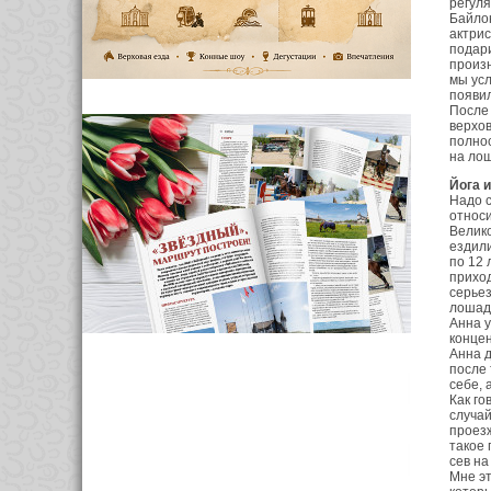
регуля
Байлон
актрис
подари
произн
мы усл
появи
После
верхов
полнос
на ло
Йога 
Надо с
относи
Велико
ездили
по 12 
приход
серьез
лошади
Анна у
концен
Анна д
после 
себе, 
Как го
случай
проезж
такое 
сев на
Мне эт