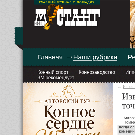
ГЛАВНЫЙ ЖУРНАЛ О ЛОШАДЯХ
Главная
Наши рубрики
Ре
Конный спорт
Коннозаводство
Ипп
ЗМ рекомендует
←
Извес
Изв
точ
Автор:
Номер
Когда сл
комедийн