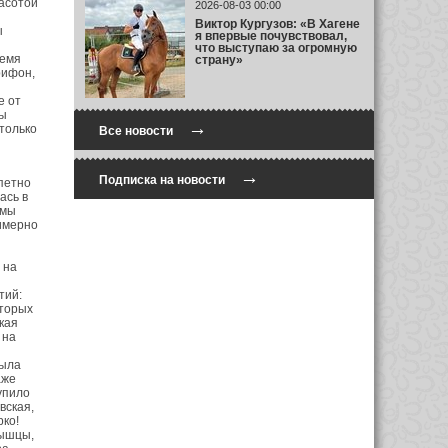
расотой
2026-08-03 00:00
Виктор Кургузов: «В Хагене
ы
я впервые почувствовал,
что выступаю за огромную
ремя
страну»
рифон,
е от
ты
→
только
Все новости
→
Подписка на новости
епетно
ась в
 мы
римерно
 на
тий:
оторых
кая
 на
была
аже
упило
вская,
рко!
мышцы,