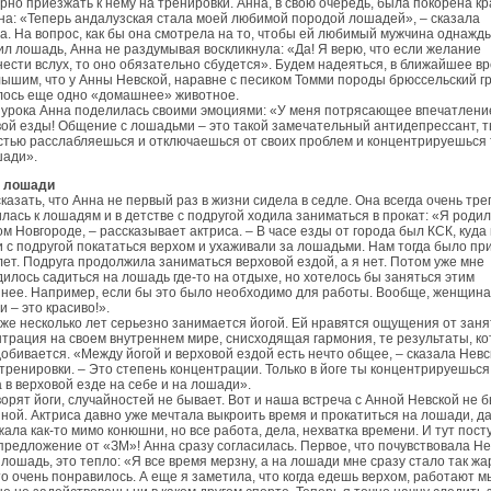
рно приезжать к нему на тренировки. Анна, в свою очередь, была покорена к
а: «Теперь андалузская стала моей любимой породой лошадей», – сказала
а. На вопрос, как бы она смотрела на то, чтобы ей любимый мужчина однажд
л лошадь, Анна не раздумывая воскликнула: «Да! Я верю, что если желание
ести вслух, то оно обязательно сбудется». Будем надеяться, в ближайшее в
ышим, что у Анны Невской, наравне с песиком Томми породы брюссельский г
лось еще одно «домашнее» животное.
 урока Анна поделилась своими эмоциями: «У меня потрясающее впечатлени
ой езды! Общение с лошадьми – это такой замечательный антидепрессант, 
тью расслабляешься и отключаешься от своих проблем и концентрируешься 
шади».
и лошади
казать, что Анна не первый раз в жизни сидела в седле. Она всегда очень тр
лась к лошадям и в детстве с подругой ходила заниматься в прокат: «Я родил
м Новгороде, – рассказывает актриса. – В часе езды от города был КСК, куда
 с подругой покататься верхом и ухаживали за лошадьми. Нам тогда было п
лет. Подруга продолжила заниматься верховой ездой, а я нет. Потом уже мне
илось садиться на лошадь где-то на отдыхе, но хотелось бы заняться этим
нее. Например, если бы это было необходимо для работы. Вообще, женщина
 – это красиво!».
же несколько лет серьезно занимается йогой. Ей нравятся ощущения от заня
трация на своем внутреннем мире, снисходящая гармония, те результаты, к
обивается. «Между йогой и верховой ездой есть нечто общее, – сказала Невс
тренировки. – Это степень концентрации. Только в йоге ты концентрируешься
а в верховой езде на себе и на лошади».
ворят йоги, случайностей не бывает. Вот и наша встреча с Анной Невской не 
ной. Актриса давно уже мечтала выкроить время и прокатиться на лошади, д
ала как-то мимо конюшни, но все работа, дела, нехватка времени. И тут пост
предложение от «ЗМ»! Анна сразу согласилась. Первое, что почувствовала Не
 лошадь, это тепло: «Я все время мерзну, а на лошади мне сразу стало так жа
о очень понравилось. А еще я заметила, что когда едешь верхом, работают 