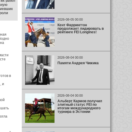
гих работ
ьную
умевших
 роли
2026-08-05 00:00
Кент Фаррингтон
продолжает лидировать в
рейтинге FEI Longines!
мная
бодно
 на
масти
2026-08-04 00:00
сте
Памяти Андрея Чижика
готов в
, и
2026-08-04 00:00
кой
Альберт Кармов получил
элитный статус FEI по
итогам международного
ешать
турнира в Эстонии
могла