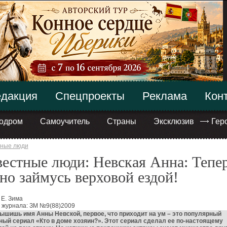
дакция
Спецпроекты
Реклама
Кон
одром
Самоучитель
Страны
Эксклюзив
Гер
тные люди
естные люди: Невская Анна: Тепер
но займусь верховой ездой!
 Е. Зима
 журнала: ЗМ №9(88)2009
ышишь имя Анны Невской, первое, что приходит на ум – это популярный
ый сериал «Кто в доме хозяин?». Этот сериал сделал ее по-настоящему