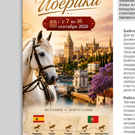
знаменит
Анны: и 
колдунь
спектакл
прекрас
Байло
Для вс
ухожен
прогул
террас
Урок в
предос
Байлон
(недар
лошадь
испуга
корпус
любую 
счасть
урок п
Работ
Так ка
стояла
позир
Анне с
отмети
незаме
спосо
лошадь