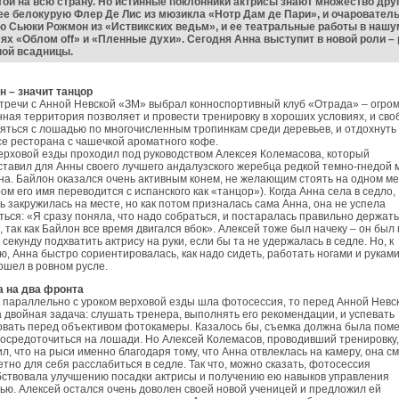
ой на всю страну. Но истинные поклонники актрисы знают множество дру
ее белокурую Флер Де Лис из мюзикла «Нотр Дам де Пари», и очаровател
ю Сьюки Рожмон из «Иствикских ведьм», и ее театральные работы в наш
ях «Облом off» и «Пленные духи». Сегодня Анна выступит в новой роли –
ной всадницы.
н – значит танцор
тречи с Анной Невской «ЗМ» выбрал конноспортивный клуб «Отрада» – огро
ная территория позволяет и провести тренировку в хороших условиях, и сво
яться с лошадью по многочисленным тропинкам среди деревьев, и отдохнуть
е ресторана с чашечкой ароматного кофе.
ерховой езды проходил под руководством Алексея Колемасова, который
тавил для Анны своего лучшего андалузского жеребца редкой темно-гнедой 
а. Байлон оказался очень активным конем, не желающим стоять на одном ме
ом его имя переводится с испанского как «танцор»). Когда Анна села в седло,
 закружилась на месте, но как потом призналась сама Анна, она не успела
ться: «Я сразу поняла, что надо собраться, и постаралась правильно держать
, так как Байлон все время двигался вбок». Алексей тоже был начеку – он был 
секунду подхватить актрису на руки, если бы та не удержалась в седле. Но, к
ю, Анна быстро сориентировалась, как надо сидеть, работать ногами и руками
ошел в ровном русле.
а на два фронта
к параллельно с уроком верховой езды шла фотосессия, то перед Анной Невс
 двойная задача: слушать тренера, выполнять его рекомендации, и успевать
овать перед объективом фотокамеры. Казалось бы, съемка должна была пом
осредоточиться на лошади. Но Алексей Колемасов, проводивший тренировку,
л, что на рыси именно благодаря тому, что Анна отвлеклась на камеру, она с
тно для себя расслабиться в седле. Так что, можно сказать, фотосессия
бствовала улучшению посадки актрисы и получению ею навыков управления
ю. Алексей остался очень доволен своей новой ученицей и предложил ей