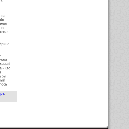
за
й на
ебя
бимая
она
кские
м
 Ирина
т
 сама
данный
а «Кто
и
а бы
мый
лось
рт
,