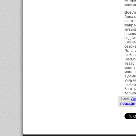
которы
конным
Все л
Анна о
фортеп
жанр м
музыка
принял
ведьм
Сейчас
сезоне
Лычаги
любовь
Несмот
театр,
может 
момент
в доме
Уильям
любимо
богаты
только
Тэги:
Ан
лошади