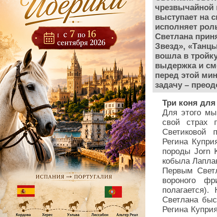
чрезвычайной 
выступает на с
исполняет рол
Светлана приня
Звезд», «Танцы
вошла в тройку
выдержка и см
перед этой ми
задачу – прео
Три коня для
Для этого мы
свой страх 
Светиковой 
Регина Купри
породы Jorn 
кобыла Лапла
Первым Светл
вороного ф
полагается).
Светлана быс
Регина Купри