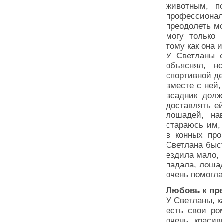
животным, п
профессионал
преодолеть м
могу только
тому как она 
У Светланы о
объяснял, н
спортивной д
вместе с ней,
всадник дол
доставлять е
лошадей, на
стараюсь им,
в конных пр
Светлана быс
ездила мало, 
падала, лошад
очень помогл
Любовь к пр
У Светланы, к
есть свои ро
очень краси