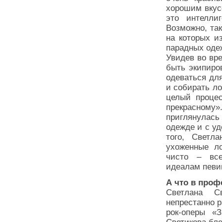
хорошим вкусо
это интелли
Возможно, та
на которых и
парадных оде
Увидев во вр
быть экипиров
одеваться дл
и собирать ло
целый процес
прекрасном
приглянулась 
одежде и с уд
того, Светл
ухоженные л
чисто – все
идеалам певи
А что в проф
Светлана С
непрестанно р
рок-оперы «