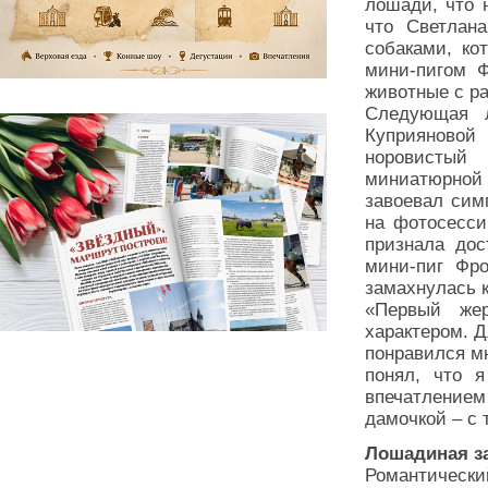
лошади, что 
что Светлан
собаками, ко
мини-пигом Ф
животные с р
Следующая 
Куприяново
норовистый
миниатюрной 
завоевал сим
на фотосесси
признала дос
мини-пиг Фро
замахнулась 
«Первый же
характером. Д
понравился мн
понял, что я
впечатлением
дамочкой – с 
Лошадиная з
Романтически