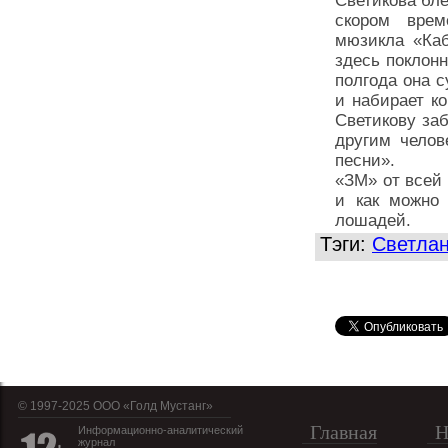
Светикова бле
скором врем
мюзикла «Каб
здесь поклон
полгода она с
и набирает к
Светикову заб
другим челов
песни».
«ЗМ» от всей
и как можно 
лошадей.
Тэги:
Светлан
© 1997-2025 OOO «Голд Мустанг»
Главная
Н
Информационно-аналитический
журнал