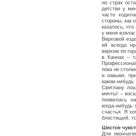
но страх ост
детстве у ме
часто ходила
стороны, как 
казалось, что
у меня взялас
Верховой ездо
ей всегда нр
верхом по гор
в Каннах – т
Профессионал
пока не столк
и навыки, пр
каком-нибуд
Светлану лош
мечты! – вос
появилась н
когда-нибудь
счастья. Я хо
блестящий, то
Шестое чувс
Для окончате