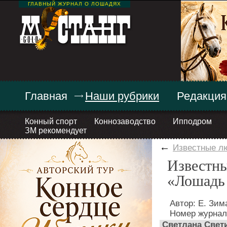
ГЛАВНЫЙ ЖУРНАЛ О ЛОШАДЯХ
Главная
Наши рубрики
Редакция
Конный спорт
Коннозаводство
Ипподром
ЗМ рекомендует
←
Известные л
Известны
«Лошадь 
Автор: Е. Зим
Номер журнал
Светлана Свети