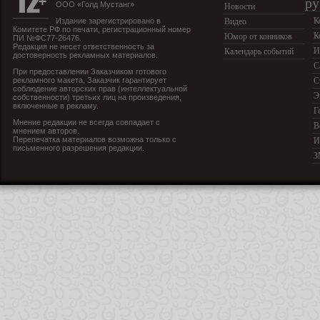
ру
ООО «Голд Мустанг»
Новости
К
Издание зарегистрировано в
Видео
Комитете РФ по печати, регистрационный номер
К
Юмор от конников
ПИ №ФС77-26476.
Редакция не несет ответственность за
И
Календарь событий
достоверность рекламных материалов.
С
При предоставлении Заказчиком готового
рекламного макета, Заказчик гарантирует
С
соблюдение авторских прав (интеллектуальной
Э
собственности) третьих лиц на произведения,
включенные в рекламу.
Г
Мнение редакции не всегда совпадает с
В
мнением авторов.
Перепечатка материалов возможна только с
И
письменного разрешения редакции.
З