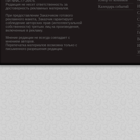
Юмор от конников
ПИ №ФС77-26476.
Редакция не несет ответственность за
И
Календарь событий
достоверность рекламных материалов.
С
При предоставлении Заказчиком готового
рекламного макета, Заказчик гарантирует
С
соблюдение авторских прав (интеллектуальной
Э
собственности) третьих лиц на произведения,
включенные в рекламу.
Г
Мнение редакции не всегда совпадает с
В
мнением авторов.
Перепечатка материалов возможна только с
И
письменного разрешения редакции.
З