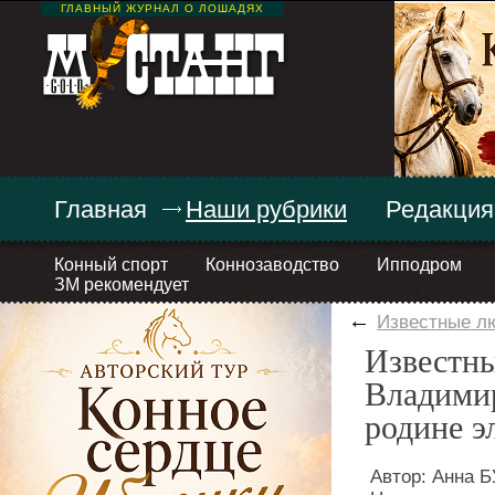
ГЛАВНЫЙ ЖУРНАЛ О ЛОШАДЯХ
Главная
Наши рубрики
Редакция
Конный спорт
Коннозаводство
Ипподром
ЗМ рекомендует
←
Известные л
Известны
Владимир
родине э
Автор: Анна