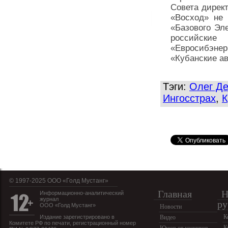
Совета дирек
«Восход» не 
«Базового Эл
российски
«Евросибэн
«Кубанские ав
Тэги:
Олег Де
Ингосстрах
,
К
© 1997-2025 OOO «Голд Мустанг»
Главная
Н
Информационно-аналитический
журнал
ру
ООО «Голд Мустанг»
Новости
К
Издание зарегистрировано в
Видео
Комитете РФ по печати, регистрационный номер
К