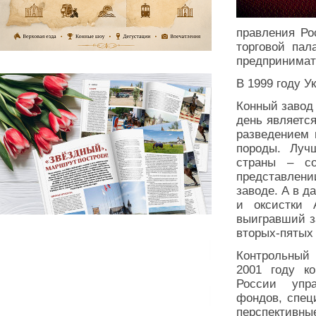
правления Ро
торговой пал
предпринимат
В 1999 году 
Конный завод 
день являетс
разведением 
породы. Луч
страны – с
представлени
заводе. А в д
и оксистки 
выигравший за
вторых-пятых 
Контрольный 
2001 году к
России упр
фондов, спец
перспективны