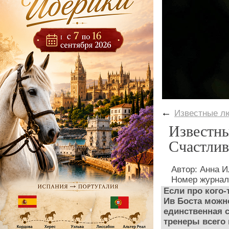
←
Известные л
Известны
Счастлив
Автор: Анна
Номер журнал
Если про кого-
Ив Боста можно
единственная 
тренеры всего