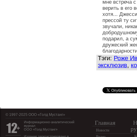
мне встреча с
верить в его 
хотя... Джесс
прессой ту си
звучали, ника
добродушному
подарил, а су
дружеский жес
благодарност
Тэги:
Роже Ив
эксклюзив
,
к
© 1997-2025 OOO «Голд Мустанг»
Главная
Н
Информационно-аналитический
журнал
ру
ООО «Голд Мустанг»
Новости
К
Издание зарегистрировано в
Видео