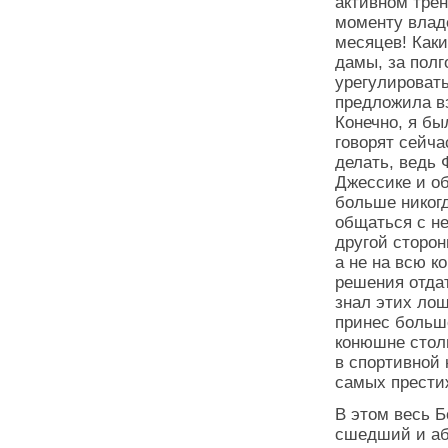
активном трен
моменту владе
месяцев! Как
дамы, за полг
урегулироват
предложила в
Конечно, я бы
говорят сейча
делать, ведь 
Джессике и об
больше никог
общаться с не
другой сторон
а не на всю к
решения отдат
знал этих лош
принес больш
конюшне стол
в спортивной
самых прести
В этом весь Б
сшедший и аб