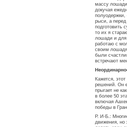
массу лошади
докучая ежедн
полуодержки,
рыси, а перед
подготовить с
то их я стара
лошади и для 
работаю с мо
своим лошадям
были счастлив
встречают мен
Неординарнос
Кажется, этот
решений. Он е
прыгает не ка
в более 50 эт
включая Аахен
победы в Гран
Р. И-Б.: Мног
движения, но 