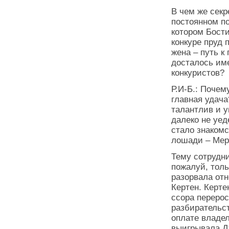
В чем же секр
постоянном по
котором Бост
конкуре пруд 
жена – путь к
досталось име
конкуристов?
Р.И-Б.: Почем
главная удач
талантлив и у
далеко не уед
стало знаком­
лошади – Мер
Тему сотрудн
пожалуй, толь
разорвала от
Кертен. Керте
ссора переро
разбирательс
оплате владел
выигрывала Д