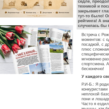
седле, преодо
техникой и по
закрывают глаз
тут-то было! О
рейтинга! А зн
случилась бы 
Встреча с Ро
моментов: с о
посадкой, с д
плюс сложная 
специфический
мгновенно ра
спортсмена. А
бесконечно!
У каждого св
Р.И-Б.: Я род
конкуристами
неплохой базо
пони и лошадя
Часто я ездил
мышцы, как бе