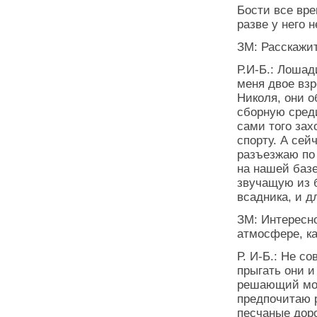
Бости все вре
разве у него 
ЗМ: Расскажит
Р.И-Б.: Лошад
меня двое взр
Николя, они о
сборную среди
сами того зах
спорту. А сей
разъезжаю по
на нашей базе
звучащую из б
всадника, и д
ЗМ: Интересн
атмосфере, ка
Р. И-Б.: Не с
прыгать они и
решающий мом
предпочитаю р
песчаные дор