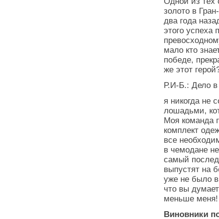
Одной из тех 
золото в Гран
два года наза
этого успеха
превосходном
мало кто знае
победе, прекр
же этот герой
Р.И-Б.: Дело в
я никогда не 
лошадьми, кот
Моя команда г
комплект одеж
все необходим
в чемодане не
самый послед
выпустят на б
уже не было в
что вы думает
меньше меня!
Виновники п