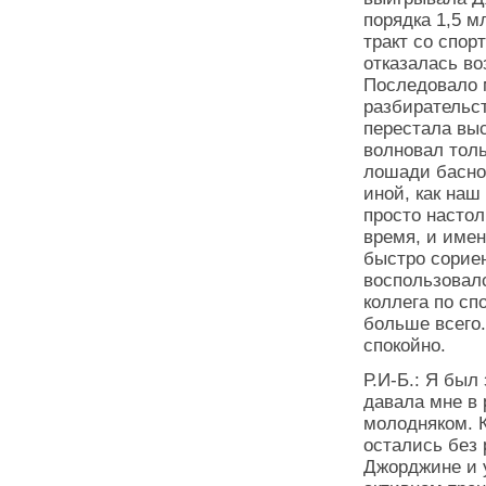
порядка 1,5 м
тракт со спор
отказалась во
Последовало 
разбирательс
перестала выс
волновал толь
лошади басно
иной, как наш
просто настол
время, и имен
быстро сорие
воспользовалс
коллега по сп
больше всего.
спокойно.
Р.И-Б.: Я был
давала мне в 
молодняком. К
остались без 
Джорджине и 