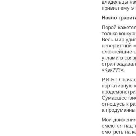
владельцы нач
привил ему эт
Назло гравит
Порой кажется
только конкур
Весь мир удив
невероятной 
сложнейшие с
углами в связ
стран задавал
«Как???».
Р.И-Б.: Снача
портативную к
продемонстрир
Сумасшествие?
отношусь к ра
а продуманны
Мои движения
смеются над т
смотреть на к