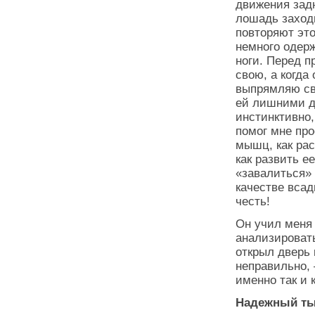
движения зад
лошадь заходи
повторяют это
немного одер
ноги. Перед п
свою, а когда
выпрямляю св
ей лишними д
инстинктивно,
помог мне про
мышц, как рас
как развить ее
«завалиться» 
качестве всад
честь!
Он учил меня 
анализировать
открыл дверь 
неправильно, 
именно так и 
Надежный т