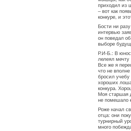
приходил из 
– вот как поя
конкуре, и эт
Бости ни разу
интервью заяв
он поведал о
выборе будущ
Р.И-Б.: В юно
лелеял мечту 
Все же я пере
что не вполне
бросил учебу 
хороших лоша
конкура. Хоро
Моя старшая 
не помешало 
Роже начал с
отца: они пок
турнирный уро
много побежда