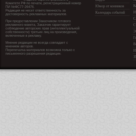
Комитете РФ по печати, регистрационный номер
К
Юмор от конников
ПИ №ФС77-26476.
Редакция не несет ответственность за
И
Календарь событий
достоверность рекламных материалов.
С
При предоставлении Заказчиком готового
рекламного макета, Заказчик гарантирует
С
соблюдение авторских прав (интеллектуальной
Э
собственности) третьих лиц на произведения,
включенные в рекламу.
Г
Мнение редакции не всегда совпадает с
В
мнением авторов.
Перепечатка материалов возможна только с
И
письменного разрешения редакции.
З