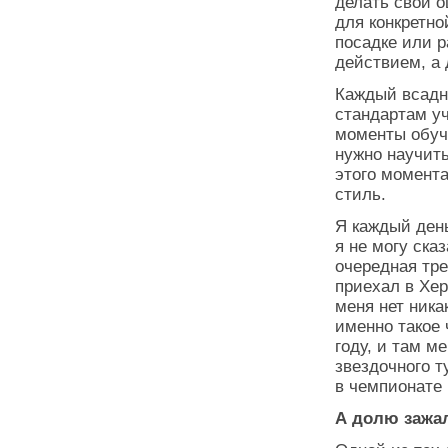
делать свои о
для конкретно
посадке или 
действием, а 
Каждый всадн
стандартам уч
моменты обуче
нужно научить
этого момент
стиль.
Я каждый день
я не могу ска
очередная тре
приехал в Хер
меня нет ника
именно такое 
году, и там м
звездочного т
в чемпионате
А долю зажа