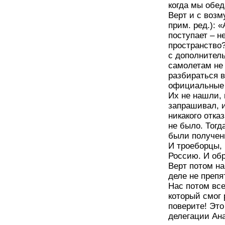
когда мы обе
Верт и с воз
прим. ред.): 
поступает – н
пространство
с дополнитель
самолетам не
разбираться 
официальные 
Их не нашли, 
запрашивал, и
никакого отк
не было. Тогд
были получен
И троеборцы, 
Россию. И обр
Верт потом н
деле не препя
Нас потом все
который смог 
поверите! Это
делегации Ан