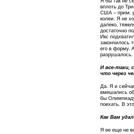
Я бы так не с
вплоть до Три
США – прим. р
колеи. Я не х
далеко, тяжел
достаточно п
Икс подхвати
закончилось 
его в форму. 
разрушалось.
И все-таки, 
что через че
Да. Я и сейча
вмешались обс
бы Олимпиаду 
поехать. В э
Как Вам уда
Я ее еще не в