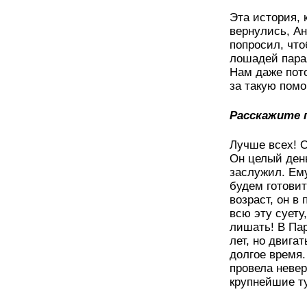
Эта история, 
вернулись, Ан
попросил, что
лошадей пара
Нам даже пот
за такую пом
Расскажите п
Лучше всех! О
Он целый день
заслужил. Ему
будем готовит
возраст, он в
всю эту суету
лишать! В Пар
лет, но двига
долгое время.
провела невер
крупнейшие ту