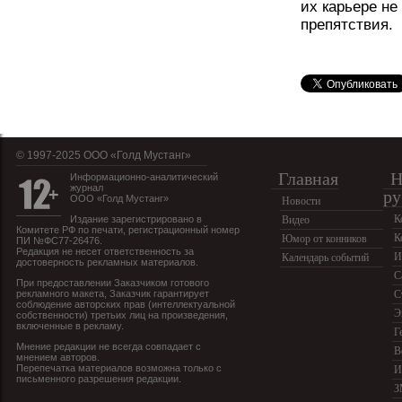
их карьере не
препятствия.
© 1997-2025 OOO «Голд Мустанг»
Главная
Н
Информационно-аналитический
журнал
ру
ООО «Голд Мустанг»
Новости
К
Издание зарегистрировано в
Видео
Комитете РФ по печати, регистрационный номер
К
Юмор от конников
ПИ №ФС77-26476.
Редакция не несет ответственность за
И
Календарь событий
достоверность рекламных материалов.
С
При предоставлении Заказчиком готового
рекламного макета, Заказчик гарантирует
С
соблюдение авторских прав (интеллектуальной
Э
собственности) третьих лиц на произведения,
включенные в рекламу.
Г
Мнение редакции не всегда совпадает с
В
мнением авторов.
Перепечатка материалов возможна только с
И
письменного разрешения редакции.
З