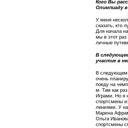
Кого Вы рас
Олимпиаду в
У меня нескол
сказать, кто 
Для начала н
мы в этот раз
личные путев
В следующем
участие в н
В следующем г
очень планиру
поеду на чемп
м. Там как ра
Играми. Но я 
спортсмены из
лениями. У на
Марина Афрам
Ольга Иванов
спортсмены сп