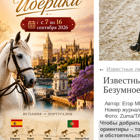
←
Известные л
Известны
Безумное
Автор: Егор
Номер журнал
Фото: Zuma/TA
Чтобы добрать
ориентиры – т
и обстоятельст