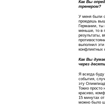
Как Вы опре
тренером?
У меня были о
проедешь выше
Германии, ты 
меньше, то в 
результаты, в
противостояни
выполнил эти 
конфликтных 
Как Вы дума
через десят
Я всегда буду
события, слу
эту Олимпиаду
Токио просто 
красиво, комф
15 минутах от
можно было ша