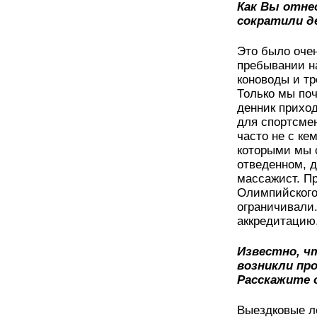
Как Вы отне
сократили д
Это было очен
пребывании на
коноводы и тр
Только мы поч
денник приход
для спортсмен
часто не с ке
которыми мы 
отведенном, 
массажист. П
Олимпийского 
ограничивали
аккредитацию
Известно, ч
возникли пр
Расскажите 
Выездковые л