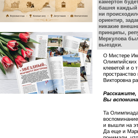
камертон будет
башня каждый 
ни происходило
ориентир, зад
никакие внешн
принципы, репу
Меркулова был
выездки.
О Мистере Ик
Олимпийских 
клеветой и о 
пространство 
Викторовна ра
Расскажите, 
Вы вспомина
Та Олимпиада
воспоминание 
и вышли на эт
Да еще и Мар
понимали, что