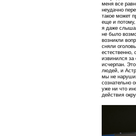
меня все равн
неудачно пере
такое может 
еще и потому,
я даже слышал
не было возмо
возникли воп
сняли оголов
естественно, 
извинился за
исчерпан. Эт
людей, и Астр
мы не нарушил
сознательно 
уже ни что ин
действия окру