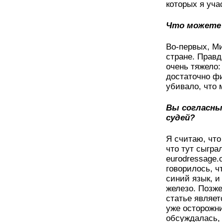
которых я уча
Что можете 
Во-первых, Ми
стране. Прав
очень тяжело:
достаточно ф
убивало, что 
Вы согласны
судей?
Я считаю, что
что тут сыгра
eurodressage.
говорилось, ч
синий язык, 
железо. Позже
статье являетс
уже осторожни
обсуждалась,