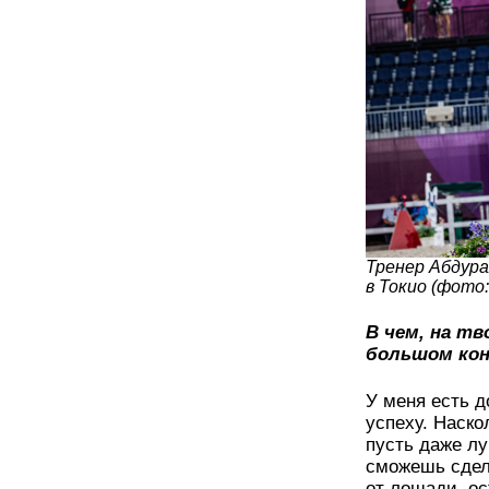
Тренер Абдур
в Токио (фото:
В чем, на тв
большом кон
У меня есть д
успеху. Наск
пусть даже л
сможешь сдел
от лошади, ос