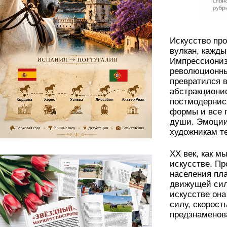
Искусство про
вулкан, кажды
Импрессиониз
революционны
превратился в
абстракционис
постмодернис
формы и все 
души. Эмоции,
художникам т
ХХ век, как м
искусстве. Пр
населения пла
движущей сил
искусстве она
силу, скорост
предзнаменов