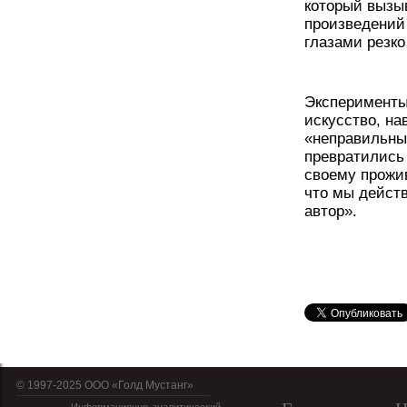
который вызыв
произведений
глазами резко
Эксперименты
искусство, на
«неправильны
превратились 
своему прожив
что мы действ
автор».
© 1997-2025 OOO «Голд Мустанг»