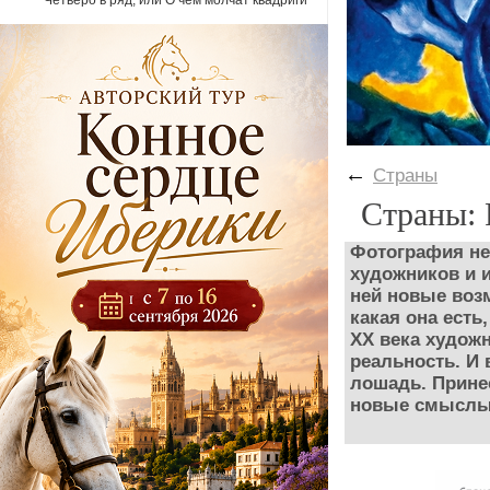
Четверо в ряд, или О чем молчат квадриги
←
Страны
Страны: 
Фотография не
художников и и
ней новые возм
какая она есть
ХХ века худож
реальность. И 
лошадь. Прине
новые смыслы