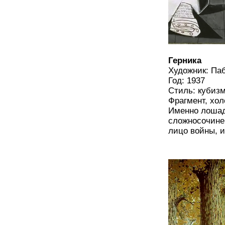
Герника
Художник: П
Год: 1937
Стиль: кубиз
Фрагмент, хо
Именно лошад
сложносочине
лицо войны, и