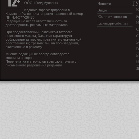
ру
ООО «Голд Мустанг»
Новости
К
Издание зарегистрировано в
Видео
Комитете РФ по печати, регистрационный номер
К
Юмор от конников
ПИ №ФС77-26476.
Редакция не несет ответственность за
И
Календарь событий
достоверность рекламных материалов.
С
При предоставлении Заказчиком готового
рекламного макета, Заказчик гарантирует
С
соблюдение авторских прав (интеллектуальной
Э
собственности) третьих лиц на произведения,
включенные в рекламу.
Г
Мнение редакции не всегда совпадает с
В
мнением авторов.
Перепечатка материалов возможна только с
И
письменного разрешения редакции.
З