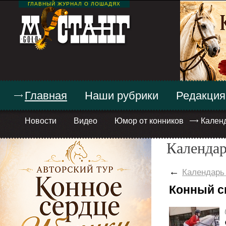
ГЛАВНЫЙ ЖУРНАЛ О ЛОШАДЯХ
Главная
Наши рубрики
Редакция
Новости
Видео
Юмор от конников
Кален
Календар
←
Календарь
Конный с