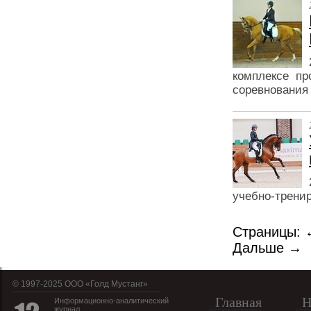
комплексе про
соревнования 
учебно-трени
Страницы:
Дальше →
© 1997-2025 OOO «Голд Мустанг»
Главная
Н
Информационно-аналитический
журнал