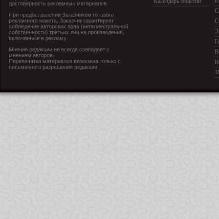
И
Календарь событий
достоверность рекламных материалов.
С
При предоставлении Заказчиком готового
рекламного макета, Заказчик гарантирует
С
соблюдение авторских прав (интеллектуальной
Э
собственности) третьих лиц на произведения,
включенные в рекламу.
Г
Мнение редакции не всегда совпадает с
В
мнением авторов.
Перепечатка материалов возможна только с
И
письменного разрешения редакции.
З