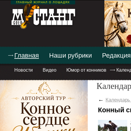
ГЛАВНЫЙ ЖУРНАЛ О ЛОШАДЯХ
Главная
Наши рубрики
Редакция
Новости
Видео
Юмор от конников
Кален
Календар
←
Календарь
Конный с