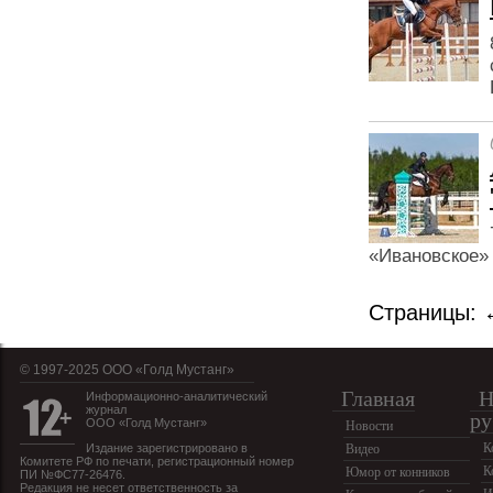
«Ивановское»
Страницы:
© 1997-2025 OOO «Голд Мустанг»
Главная
Н
Информационно-аналитический
журнал
ру
ООО «Голд Мустанг»
Новости
К
Издание зарегистрировано в
Видео
Комитете РФ по печати, регистрационный номер
К
Юмор от конников
ПИ №ФС77-26476.
Редакция не несет ответственность за