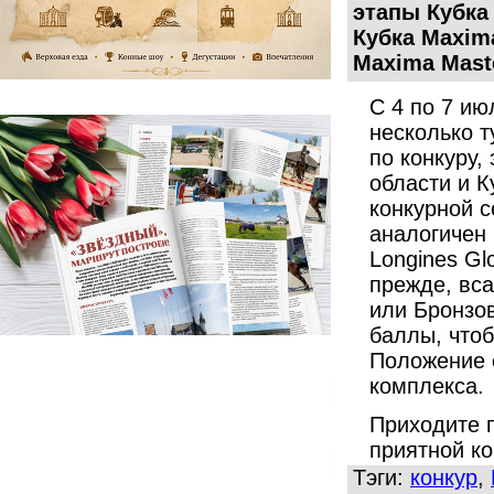
этапы Кубка
Кубка Maxima
Maxima Mast
С 4 по 7 ию
несколько т
по конкуру,
области и К
конкурной с
аналогичен
Longines Gl
прежде, вса
или Бронзо
баллы, чтоб
Положение 
комплекса.
Приходите 
приятной к
Тэги:
конкур
,