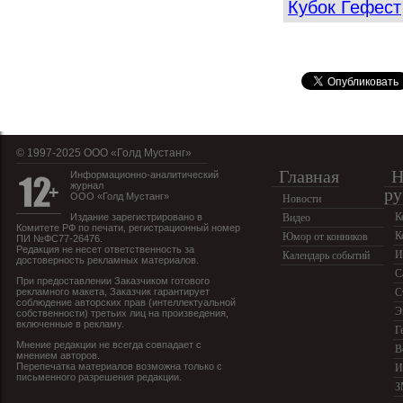
Кубок Гефест
© 1997-2025 OOO «Голд Мустанг»
Главная
Н
Информационно-аналитический
журнал
ру
ООО «Голд Мустанг»
Новости
К
Издание зарегистрировано в
Видео
Комитете РФ по печати, регистрационный номер
К
Юмор от конников
ПИ №ФС77-26476.
Редакция не несет ответственность за
И
Календарь событий
достоверность рекламных материалов.
С
При предоставлении Заказчиком готового
рекламного макета, Заказчик гарантирует
С
соблюдение авторских прав (интеллектуальной
Э
собственности) третьих лиц на произведения,
включенные в рекламу.
Г
Мнение редакции не всегда совпадает с
В
мнением авторов.
Перепечатка материалов возможна только с
И
письменного разрешения редакции.
З