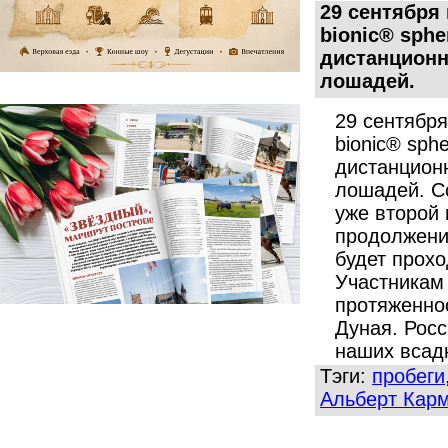
29 сентября
bionic® sph
дистанцион
лошадей.
29 сентября
bionic® sph
дистанцион
лошадей. С
уже второй 
продолжени
будет прохо
Участникам
протяженно
Дуная. Рос
наших всадн
Тэги:
пробеги
Альберт Кар