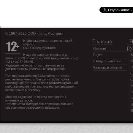
© 1997-2025 OOO «Голд Мустанг»
Главная
Н
Информационно-аналитический
журнал
ру
ООО «Голд Мустанг»
Новости
К
Издание зарегистрировано в
Видео
Комитете РФ по печати, регистрационный номер
К
Юмор от конников
ПИ №ФС77-26476.
Редакция не несет ответственность за
И
Календарь событий
достоверность рекламных материалов.
С
При предоставлении Заказчиком готового
рекламного макета, Заказчик гарантирует
С
соблюдение авторских прав (интеллектуальной
Э
собственности) третьих лиц на произведения,
включенные в рекламу.
Г
Мнение редакции не всегда совпадает с
В
мнением авторов.
Перепечатка материалов возможна только с
И
письменного разрешения редакции.
З