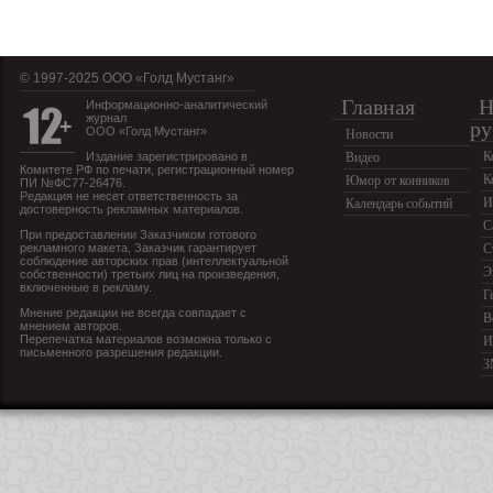
© 1997-2025 OOO «Голд Мустанг»
Главная
Н
Информационно-аналитический
журнал
ру
ООО «Голд Мустанг»
Новости
К
Издание зарегистрировано в
Видео
Комитете РФ по печати, регистрационный номер
К
Юмор от конников
ПИ №ФС77-26476.
Редакция не несет ответственность за
И
Календарь событий
достоверность рекламных материалов.
С
При предоставлении Заказчиком готового
рекламного макета, Заказчик гарантирует
С
соблюдение авторских прав (интеллектуальной
Э
собственности) третьих лиц на произведения,
включенные в рекламу.
Г
Мнение редакции не всегда совпадает с
В
мнением авторов.
Перепечатка материалов возможна только с
И
письменного разрешения редакции.
З