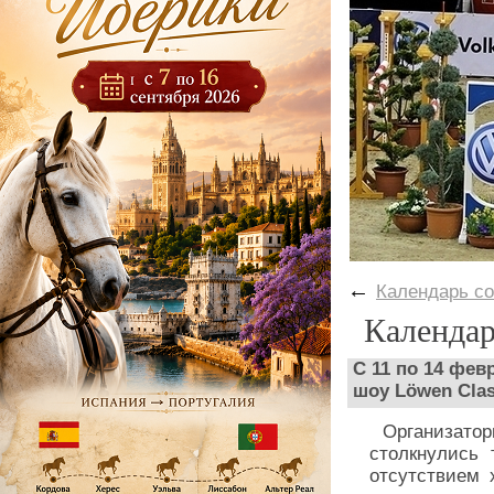
←
Календарь с
Календар
С 11 по 14 фе
шоу Löwen Clas
Организаторы
столкнулись 
отсутствием 