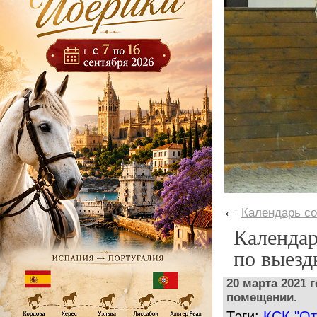
←
Календарь с
Календар
по выезд
20 марта 2021 
помещении.
Тэги:
КСК "От