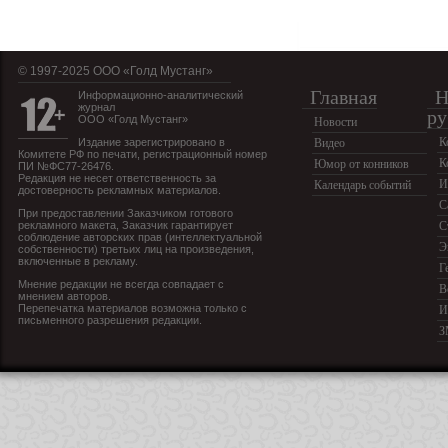
© 1997-2025 OOO «Голд Мустанг»
Главная
Н
Информационно-аналитический
журнал
ру
ООО «Голд Мустанг»
Новости
К
Издание зарегистрировано в
Видео
Комитете РФ по печати, регистрационный номер
К
Юмор от конников
ПИ №ФС77-26476.
Редакция не несет ответственность за
И
Календарь событий
достоверность рекламных материалов.
С
При предоставлении Заказчиком готового
рекламного макета, Заказчик гарантирует
С
соблюдение авторских прав (интеллектуальной
Э
собственности) третьих лиц на произведения,
включенные в рекламу.
Г
Мнение редакции не всегда совпадает с
В
мнением авторов.
Перепечатка материалов возможна только с
И
письменного разрешения редакции.
З