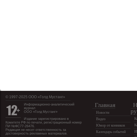
© 1997-2025 OOO «Голд Мустанг»
Главная
Н
Информационно-аналитический
журнал
ру
ООО «Голд Мустанг»
Новости
К
Издание зарегистрировано в
Видео
Комитете РФ по печати, регистрационный номер
К
Юмор от конников
ПИ №ФС77-26476.
Редакция не несет ответственность за
И
Календарь событий
достоверность рекламных материалов.