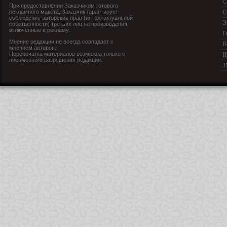
С
При предоставлении Заказчиком готового
рекламного макета, Заказчик гарантирует
С
соблюдение авторских прав (интеллектуальной
Э
собственности) третьих лиц на произведения,
включенные в рекламу.
Г
Мнение редакции не всегда совпадает с
В
мнением авторов.
Перепечатка материалов возможна только с
И
письменного разрешения редакции.
З