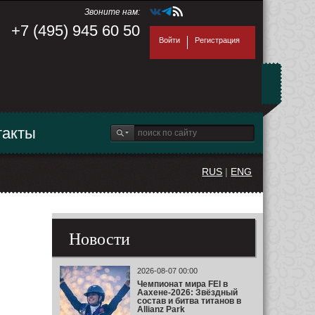
Звоните нам:
+7 (495) 945 60 50
Войти
Регистрация
такты
RUS
|
ENG
Новости
2026-08-07 00:00
Чемпионат мира FEI в
Аахене-2026: Звёздный
состав и битва титанов в
Allianz Park