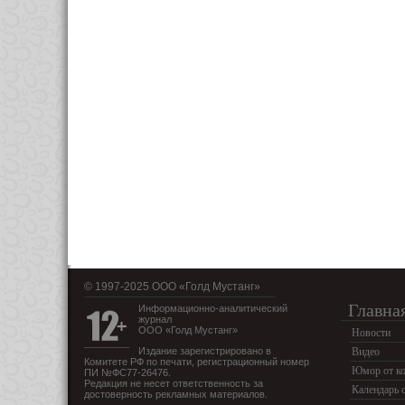
© 1997-2025 OOO «Голд Мустанг»
Главна
Информационно-аналитический
журнал
ООО «Голд Мустанг»
Новости
Издание зарегистрировано в
Видео
Комитете РФ по печати, регистрационный номер
Юмор от ко
ПИ №ФС77-26476.
Редакция не несет ответственность за
Календарь 
достоверность рекламных материалов.