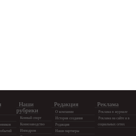
я
Наши
Редакция
Реклама
рубрики
О компании
Реклама в журнале
Конный спорт
История создания
Реклама на сайте и в
Коннозаводство
социальных сетях
нников
Редакция
Ипподром
событий
Наши партнеры