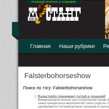
ГЛАВНЫЙ ЖУРНАЛ О ЛОШАДЯХ
Главная
Наши рубрики
Ре
Falsterbohorseshow
Поиск по тэгу: Falsterbohorseshow
Фальстербо принимает гостей и лошадей!
Международное конное шоу в небольшом городе Фа
самых грандиозных мероприятий такого рода не то
одновременно пятизвездочным турниром по выездке