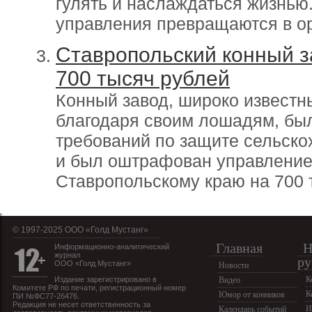
гулять и наслаждаться жизнью. 
управления превращаются в о
Ставропольский конный 
700 тысяч рублей
Конный завод, широко известны
благодаря своим лошадям, бы
требований по защите сельско
и был оштрафован управление
Ставропольскому краю на 700 
© 1997-2025 OOO «Голд Мустанг»
Главная
Н
Информационно-аналитический
журнал
ру
ООО «Голд Мустанг»
Новости
К
Издание зарегистрировано в
Видео
Комитете РФ по печати, регистрационный номер
К
Юмор от конников
ПИ №ФС77-26476.
Редакция не несет ответственность за
И
Календарь событий