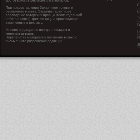
достоверность рекламных материалов.
С
При предоставлении Заказчиком готового
рекламного макета, Заказчик гарантирует
С
соблюдение авторских прав (интеллектуальной
Э
собственности) третьих лиц на произведения,
включенные в рекламу.
Г
Мнение редакции не всегда совпадает с
В
мнением авторов.
Перепечатка материалов возможна только с
И
письменного разрешения редакции.
З