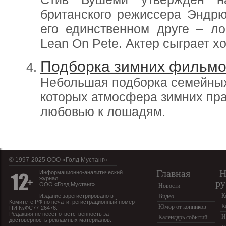
британского режиссера Эндр
его единственном друге – ло
Lean On Pete. Актер сыграет х
Подборка зимних фильмо
Небольшая подборка семейных
которых атмосфера зимних пра
любовью к лошадям.
© 1997-2025 OOO «Голд Мустанг»
Главная
Н
Информационно-аналитический
журнал
ру
ООО «Голд Мустанг»
Новости
К
Издание зарегистрировано в
Видео
Комитете РФ по печати, регистрационный номер
К
Юмор от конников
ПИ №ФС77-26476.
Редакция не несет ответственность за
И
Календарь событий
достоверность рекламных материалов.