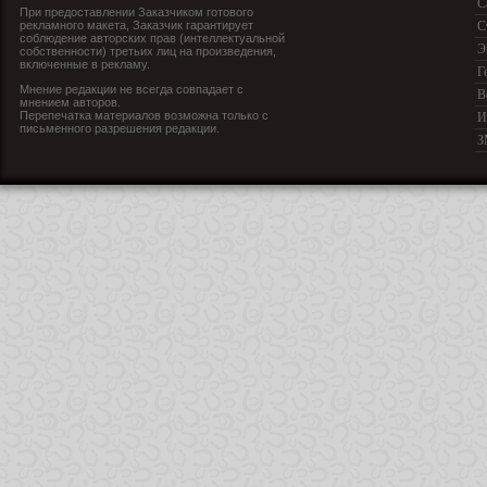
С
При предоставлении Заказчиком готового
рекламного макета, Заказчик гарантирует
С
соблюдение авторских прав (интеллектуальной
Э
собственности) третьих лиц на произведения,
включенные в рекламу.
Г
Мнение редакции не всегда совпадает с
В
мнением авторов.
Перепечатка материалов возможна только с
И
письменного разрешения редакции.
З