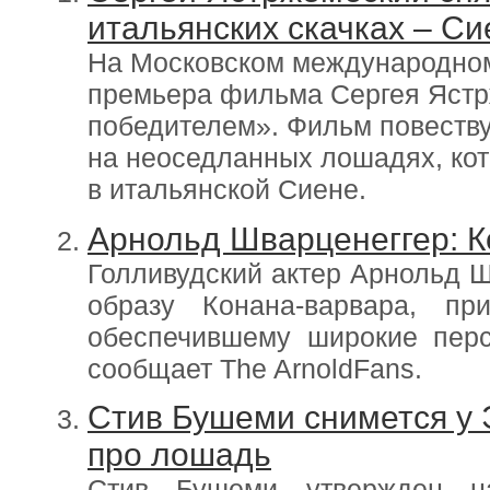
итальянских скачках – С
На Московском международно
премьера фильма Сергея Ястр
победителем». Фильм повеству
на неоседланных лошадях, ко
в итальянской Сиене.
Арнольд Шварценеггер: К
Голливудский актер Арнольд Ш
образу Конана-варвара, п
обеспечившему широкие перс
сообщает The ArnoldFans.
Стив Бушеми снимется у
про лошадь
Стив Бушеми утвержден н