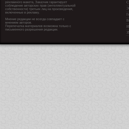
рекламного макета, Заказчик гарантирует
С
соблюдение авторских прав (интеллектуальной
Э
собственности) третьих лиц на произведения,
включенные в рекламу.
Г
Мнение редакции не всегда совпадает с
В
мнением авторов.
Перепечатка материалов возможна только с
И
письменного разрешения редакции.
З