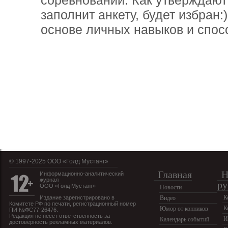
заполнит анкету, будет избран:
основе личных навыков и спос
© 1997-2025 OOO «Голд Мустанг»
Главная
Н
Информационно-аналитический
журнал
ру
ООО «Голд Мустанг»
Новости
К
Издание зарегистрировано в
Видео
Комитете РФ по печати, регистрационный номер
К
Юмор от конников
ПИ №ФС77-26476.
Редакция не несет ответственность за
И
Календарь событий
достоверность рекламных материалов.