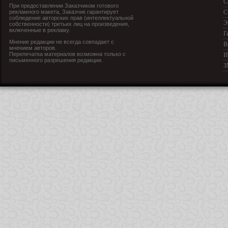
С
При предоставлении Заказчиком готового
рекламного макета, Заказчик гарантирует
С
соблюдение авторских прав (интеллектуальной
Э
собственности) третьих лиц на произведения,
включенные в рекламу.
Г
Мнение редакции не всегда совпадает с
В
мнением авторов.
Перепечатка материалов возможна только с
И
письменного разрешения редакции.
З