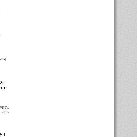
-
-
жин
от
это
миру.
 шанс
яч