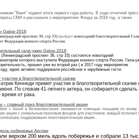
никам "Ваня" подвел итоги первого года работы. В ходе отчетной пресс
просы СМИ и рассказали о мероприятиях Фонда за 2018 год, а также
н Galop-2018
инградский проспект 36, стр 33)
пройдет
новогодний благотворительный Гала
ет Федерация конного спорта России.
рительный гала-ужин Galop-2018
(Ленинградский проспект 36, стр 33)
состоялся
новогодний
низатором которого выступ
ила
Федерация конного спорта России.
Гала-у
ворительность,
прошел уже во второй раз ( в 2017 году мероприятие
оду, идею активно поддержали российские и зарубежные гости.
 участие в благотворительной скачке
атрик Кеннеди примет участие в благотворительной скачке 
 июня. По словам 41-летнего актера, он собирается сделать 
 время от рака.
 – главный приз благотворительной акции
lfare с базой в Великобритании занимается помощью лошадям по всему 
вую акцию с уникальным призовым фондом для участников: каждый получает
 троеборцев, поддержавших благотворительную акцию .
вдоль побережья Англии
ли верхом 200 миль вдоль побережья и собрали 13 тыс