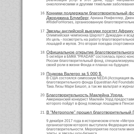
реализации услуг в этот день, будут направл
онкологическими и другими тяжёлыми заболевания
Конники поддержали благотворительный ф
Джорджина Блумберг,
Ариана Рокфеллер, Дженн
#RideForHorses, организованную благотворитель
Звезды английской выездки посетят Африку
Олимпийская чемпионка Шарлотт Дужардин и всадн
Их цель - посмотреть на работу благотворительной
лошадей и мулов. Это вторая поездка спортсменок,
Официальное открытие благотворительного
5 октября в БМКК "PRADAR" состоялась пресс-ко
России благотворительный фонд, специализирующ
своей роли в жизни Фонда и планах на будущее.
Подкова Валегро за 5 000 $.
В США состоялся симпозиум NEDA (Ассоциация вые
благотворительного фонда Equestrian Aid Foundati
Така Лизы Мари Бишоп, а так же вальтрап и журна
Благотворительность Маклейна Уорда.
Американский конкурист Маклейн Уорд предостави
которого пойдут в фонд помощи лошадям в Пенси
В "Метрополе" прошел благотворительный 
9 декабря 2017 года в историческом отеле «Метр
организатором которого выступила Федерация кон
благотворительности. Мероприятие посетили мног
элиты, и звезды шоу-бизнеса.