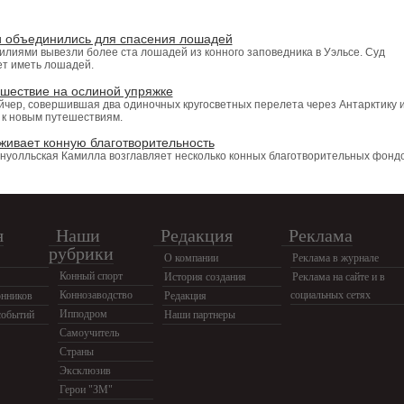
и объединились для спасения лошадей
лиями вывезли более ста лошадей из конного заповедника в Уэльсе. Суд
ет иметь лошадей.
ешествие на ослиной упряжке
чер, совершившая два одиночных кругосветных перелета через Антарктику 
я к новым путешествиям.
живает конную благотворительность
рнуолльская Камилла возглавляет несколько конных благотворительных фонд
я
Наши
Редакция
Реклама
рубрики
О компании
Реклама в журнале
Конный спорт
История создания
Реклама на сайте и в
Коннозаводство
социальных сетях
нников
Редакция
Ипподром
событий
Наши партнеры
Самоучитель
Страны
Эксклюзив
Герои "ЗМ"