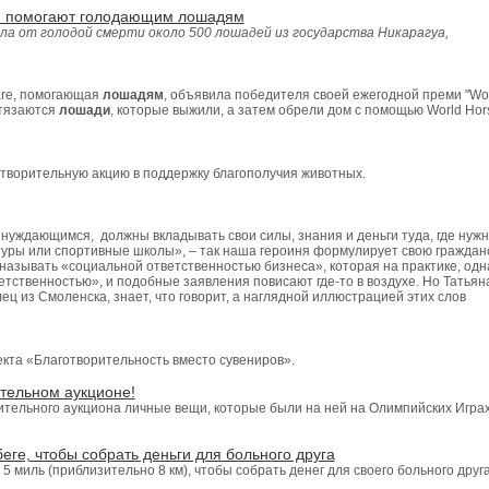
ии помогают голодающим лошадям
сла от голодой смерти около 500 лошадей из государства Никарагуа,
are, помогающая
лошадям
, объявила победителя своей ежегодной преми "Wo
остязаются
лошади
, которые выжили, а затем обрели дом с помощью World Hor
творительную акцию в поддержку благополучия животных.
уждающимся, должны вкладывать свои силы, знания и деньги туда, где нуж
ьтуры или спортивные школы», – так наша героиня формулирует свою граждан
называть «социальной ответственностью бизнеса», которая на практике, одн
тственностью», и подобные заявления повисают где-то в воздухе. Но Татьян
ц из Смоленска, знает, что говорит, а наглядной иллюстрацией этих слов
кта «Благотворительность вместо сувениров».
тельном аукционе!
тельного аукциона личные вещи, которые были на ней на Олимпийских Игра
еге, чтобы собрать деньги для больного друга
5 миль (приблизительно 8 км), чтобы собрать денег для своего больного друг