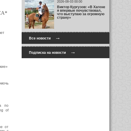
2026-08-03 00:00
Виктор Кургузов: «В Хагене
я впервые почувствовал,
CA*
что выступаю за огромную
страну»
вет
→
Все новости
→
Подписка на новости
ские»
омочь
а по
ng of
ые от