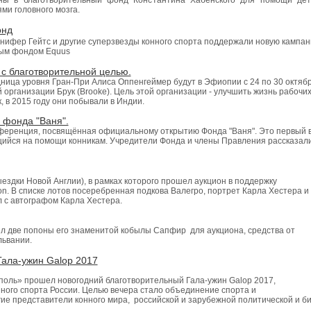
ены в благотворительный фонд Константина Хабенского для помощи де
ми головного мозга.
онд
ифер Гейтс и другие суперзвезды конного спорта поддержали новую кампа
ным фондом Equus
 с благотворительной целью.
ица уровня Гран-При Алиса Оппенгеймер будут в Эфиопии с 24 по 30 октябр
 организации Брук (Brooke). Цель этой организации - улучшить жизнь рабочи
 в 2015 году они побывали в Индии.
 фонда "Ваня".
нференция, посвящённая официальному открытию Фонда "Ваня". Это первый 
ийся на помощи конникам. Учредители Фонда и члены Правления рассказали
здки Новой Англии), в рамках которого прошел аукцион в поддержку
on. В списке лотов посеребренная подкова Валегро, портрет Карла Хестера и
л с автографом Карла Хестера.
л две попоны его знаменитой кобылы Сапфир для аукциона, средства от
львании.
Гала-ужин Galop 2017
ополь» прошел новогодний благотворительный Гала-ужин Galop 2017,
ного спорта России. Целью вечера стало объединение спорта и
ие представители конного мира, российской и зарубежной политической и б