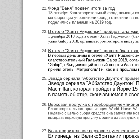
Фонд "Ваня" подвел итоги за год
18 октября благотворительный фонд помощи кон
конференции учредители фонда ответили на во
поделились планами на 2019 год.
В отеле "Хаятт Ридженси" пройдет гала-ужи
1 декабря 2018 года в отеле «Хаятт Ридженси» (
Лен
ужин Galop 2018, организатором которого выступа
В отеле "Хаятт Ридженси" прошел благотво
В первый день зимы
в отеле «Хаятт Ридженси» 
благотворительный Гала-ужин Galop 2018, орга
"Galop", объединяющий конный спорт и благот
принял
отел
ь
"Метрополь"
) и, как
и в прошлом г
Звезда сериала "Аббатство Даунтон" примет
Звезда сериала "Аббатство Даунтон" П
Macmillan, которая пройдет в Йорке 15
в память об отце, скончавшемся в свое
Верховая прогулка с троеборцем-чемпионом
Благотворительная организация World Horse We
Недавно с целью сбора средств она запустила но
выиграть верховую прогулку с одним из звездных
Благотворительное верховое путешествие 
Близнецы из Великобритании проеха