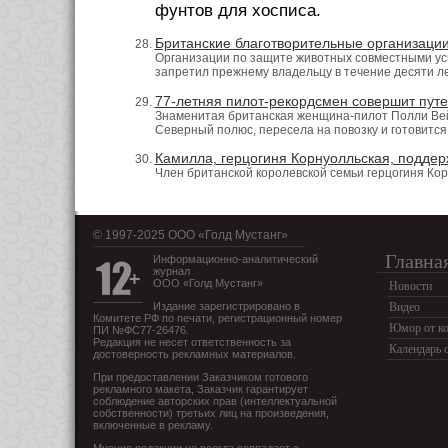
фунтов для хосписа.
Британские благотворительные организаци
Организации по защите животных совместными уси
запретил прежнему владельцу в течение десяти л
77-летняя пилот-рекордсмен совершит пут
Знаменитая британская женщина-пилот Полли Вей
Северный полюс, пересела на повозку и готовитс
Камилла, герцогиня Корнуолльская, поддер
Член британской королевской семьи герцогиня Ко
© 1997-2025 OOO «Голд Мустанг»
Главна
Информационно-аналитический
журнал
ООО «Голд Мустанг»
Новости
Издание зарегистрировано в
Видео
Комитете РФ по печати, регистрационный номер
Юмор от ко
ПИ №ФС77-26476.
Редакция не несет ответственность за
Календарь 
достоверность рекламных материалов.
При предоставлении Заказчиком готового
рекламного макета, Заказчик гарантирует
соблюдение авторских прав (интеллектуальной
собственности) третьих лиц на произведения,
включенные в рекламу.