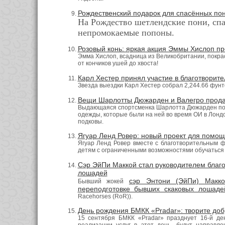
Рождественский подарок для спасённых по
На Рождество шетлендские пони, спа
непромокаемые попоны.
Розовый конь: яркая акция Эммы Хислоп пр
Эмма Хислоп, всадница из Великобритании, покраси
от кончиков ушей до хвоста!
Карл Хестер принял участие в благотворите
Звезда выездки Карл Хестер собрал 2,244.66 фунто
Вещи Шарлотты Дюжарден и Валегро продан
Выдающаяся спортсменка Шарлотта Дюжарден поже
одежды, которые были на ней во время ОИ в Лондо
подковы.
Ягуар Ленд Ровер: новый проект для помо
Ягуар Ленд Ровер вместе с благотворительным 
детям с ограниченными возможностями обучаться 
Сэр ЭйПи Маккой стал руководителем благ
лошадей
сэр Энтони (ЭйПи) Макко
Бывший жокей
переподготовке бывших скаковых лошаде
Racehorses (RoR)).
День рождения БМКК «Pradar»: творите до
15 сентября БМКК «Pradar» празднует 16-й де