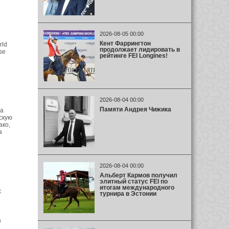
2026-08-05 00:00
Кент Фаррингтон
rld
продолжает лидировать в
se
рейтинге FEI Longines!
2026-08-04 00:00
Памяти Андрея Чижика
на
скую
ако,
а
2026-08-04 00:00
Альберт Кармов получил
элитный статус FEI по
итогам международного
х
турнира в Эстонии
а