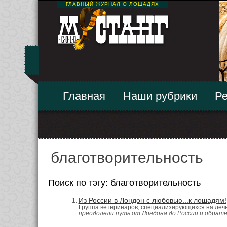
ГЛАВНЫЙ ЖУРНАЛ О ЛОШАДЯХ
Главная
Наши рубрики
Ре
благотворительность
Поиск по тэгу: благотворительность
Из России в Лондон с любовью...к лошадям!
Группа ветеринаров, специализирующихся на леч
преодолели путь от Лондона до России и обратн