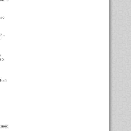
тям с
нию
я.
х
в
 о
 Нип
изнес