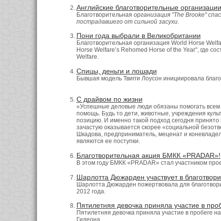
Английские благотворительные организац
Благотворительная
организация "The Brookе" спа
пострадавшего от сильной засухи.
Пони года выбрали в Великобритании
Благотворительная организация World Horse Welf
Horse Welfare’s Rehomed Horse of the Year", где с
Welfare.
Спицы, деньги и лошади
Бывшая модель Твигги Лоусон инициировала благо
С драйвом по жизни
«Успешные деловые люди обязаны помогать всем н
помощь. Будь то дети, животные, учреждения кул
позицию. И именно такой подход сегодня принято 
зачастую оказывается скорее «социальной безотве
Шкадова, предприниматель, меценат и коневладеле
являются ее поступки.
Благотворительная акция БМКК «PRADAR»!
В этом году БМКК «PRADAR» стал участником прое
Шарлотта Дюжарден участвует в благотвори
Шарлотта Дюжарден пожертвовала для благотвори
2012 года.
Пятилетняя девочка приняла участие в проб
Пятилетняя девочка приняла участие в пробеге на 
Гидеона.