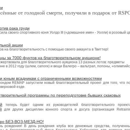
ни
сённые от голодной смерти, получили в подарок от RSP
отив рака груди
ла своего спортивного коня Уолдо III («домашнее имя» - Уолли) в розовый ц
льной акции
в на благотворительность с помощью своего аккаунта в Твиттер!
ы за 7000 фунтов на благотворительном аукционе!
ртвовала для благотворительного аукциона 13 разных лотов: предметы
не в 2012 году (шлем, сапоги) и вещи Валегро – вальтрап, попоны, «олимпий
щи юным всадникам с ограниченными возможностями
фондом REMAP запустили новый благотворительный проект для того, что п
верховой езде.
отворительной программы по переподготовке бывших скаковых
й
теперь будет одним из руководителей благотворительного проект
й
для других дисциплин конного спорта и досуга (организация Retraini
бро БЕЗ-ВОЗ-МЕЗД-НО!
нь рождения! В день рождения клуба все денежные средства, полученн