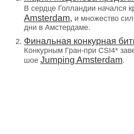
В сердце Голландии начался 
Amsterdam,
и множество силь
дни в Амстердаме.
Финальная конкурная би
Конкурным Гран-при CSI4* за
Jumping Amsterdam
шое
.