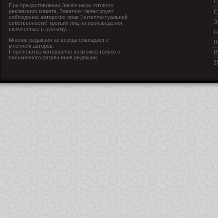
С
При предоставлении Заказчиком готового
рекламного макета, Заказчик гарантирует
С
соблюдение авторских прав (интеллектуальной
Э
собственности) третьих лиц на произведения,
включенные в рекламу.
Г
Мнение редакции не всегда совпадает с
В
мнением авторов.
Перепечатка материалов возможна только с
И
письменного разрешения редакции.
З