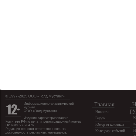
© 1997-2025 OOO «Голд Мустанг»
Главная
Н
Информационно-аналитический
журнал
ру
ООО «Голд Мустанг»
Новости
К
Издание зарегистрировано в
Видео
Комитете РФ по печати, регистрационный номер
К
Юмор от конников
ПИ №ФС77-26476.
Редакция не несет ответственность за
И
Календарь событий
достоверность рекламных материалов.