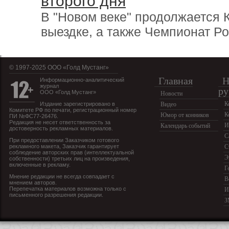
второго дня
В "Новом веке" продолжается
выездке, а также Чемпионат Ро
© 1997-2025 OOO «Голд Мустанг»
Главная
Н
Информационно-аналитический
журнал
ру
ООО «Голд Мустанг»
Новости
К
Издание зарегистрировано в
Видео
Комитете РФ по печати, регистрационный номер
К
Юмор от конников
ПИ №ФС77-26476.
Редакция не несет ответственность за
И
Календарь событий
достоверность рекламных материалов.
С
При предоставлении Заказчиком готового
рекламного макета, Заказчик гарантирует
С
соблюдение авторских прав (интеллектуальной
Э
собственности) третьих лиц на произведения,
включенные в рекламу.
Г
Мнение редакции не всегда совпадает с
В
мнением авторов.
Перепечатка материалов возможна только с
И
письменного разрешения редакции.
З