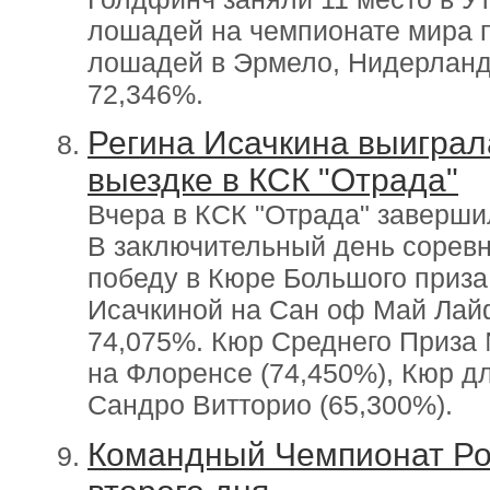
лошадей на чемпионате мира 
лошадей в Эрмело, Нидерланды
72,346%.
Регина Исачкина выиграл
выездке в КСК "Отрада"
Вчера в КСК "Отрада" заверши
В заключительный день сорев
победу в Кюре Большого приза
Исачкиной на Сан оф Май Лайф
74,075%. Кюр Среднего Приза
на Флоренсе (74,450%), Кюр д
Сандро Витторио (65,300%).
Командный Чемпионат Рос