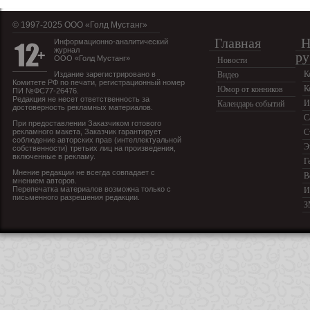
© 1997-2025 OOO «Голд Мустанг»
Главная
Н
Информационно-аналитический
журнал
ру
ООО «Голд Мустанг»
Новости
К
Издание зарегистрировано в
Видео
Комитете РФ по печати, регистрационный номер
К
Юмор от конников
ПИ №ФС77-26476.
Редакция не несет ответственность за
И
Календарь событий
достоверность рекламных материалов.
С
При предоставлении Заказчиком готового
рекламного макета, Заказчик гарантирует
С
соблюдение авторских прав (интеллектуальной
Э
собственности) третьих лиц на произведения,
включенные в рекламу.
Г
Мнение редакции не всегда совпадает с
В
мнением авторов.
Перепечатка материалов возможна только с
И
письменного разрешения редакции.
З