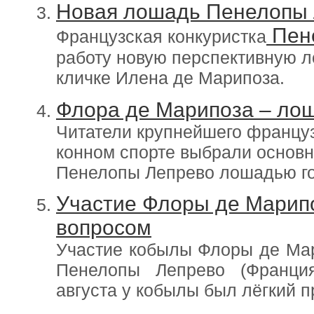
Новая лошадь Пенелопы
Пен
Французская конкуристка
работу новую перспективную л
кличке Илена де Марипоза.
Флора де Марипоза – лош
Читатели крупнейшего француз
конном спорте выбрали основ
Пенелопы Лепрево лошадью го
Участие Флоры де Марип
вопросом
Участие кобылы Флоры де Ма
Пенелопы Лепрево (Франция
августа у кобылы был лёгкий п