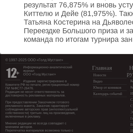
результат 76,875% и вновь ус
Киттелю и Дейе (81,975%). Так
Татьяна Костерина на Дьяволе
Переездке Большого приза и з
команда по итогам турнира зан
© 1997-2025 OOO «Голд Мустанг»
Главная
Н
Информационно-аналитический
журнал
ру
ООО «Голд Мустанг»
Новости
К
Издание зарегистрировано в
Видео
Комитете РФ по печати, регистрационный номер
К
Юмор от конников
ПИ №ФС77-26476.
Редакция не несет ответственность за
И
Календарь событий
достоверность рекламных материалов.
С
При предоставлении Заказчиком готового
рекламного макета, Заказчик гарантирует
С
соблюдение авторских прав (интеллектуальной
Э
собственности) третьих лиц на произведения,
включенные в рекламу.
Г
Мнение редакции не всегда совпадает с
В
мнением авторов.
Перепечатка материалов возможна только с
И