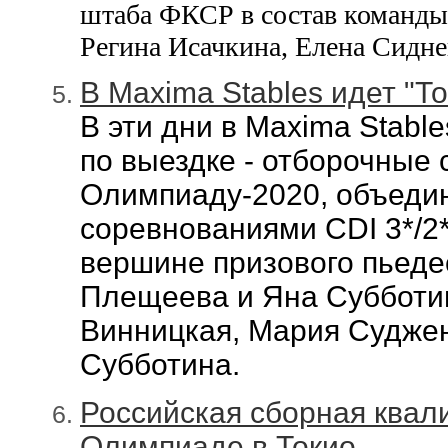
штаба ФКСР в
состав команды
Регина Исачкина, Елена Сидне
В Mаximа Stables идет "То
В эти дни в Maxima Stable
по выездке - отборочные
Олимпиаду-2020, объеди
соревнованиями CDI 3*/2*/
вершине призового пьеде
Плещеева и
Яна Субботин
Винницкая,
Мария Судже
Субботина.
Российская сборная квал
Олимпиаде в Токио