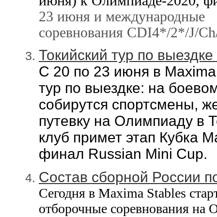
июня) к Олимпиаде-2020, ф
23 июня и международные
соревнования
CDI4*/2*/J/C
Токийский тур по выездке -
С 20 по 23 июня в Mаxima
тур по выездке: на боево
собирутся спортсмены, ж
путевку на Олимпиаду в Т
клуб примет
этап Кубка M
финал Russian Mini Cup.
Состав сборной России по
Сегодня в Maxima Stables стар
отборочные соревнования на 