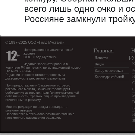
всего лишь одно очко и о
Россияне замкнули тройк
© 1997-2025 OOO «Голд Мустанг»
Главная
Н
Информационно-аналитический
журнал
ру
ООО «Голд Мустанг»
Новости
К
Издание зарегистрировано в
Видео
Комитете РФ по печати, регистрационный номер
К
Юмор от конников
ПИ №ФС77-26476.
Редакция не несет ответственность за
И
Календарь событий
достоверность рекламных материалов.
С
При предоставлении Заказчиком готового
рекламного макета, Заказчик гарантирует
С
соблюдение авторских прав (интеллектуальной
Э
собственности) третьих лиц на произведения,
включенные в рекламу.
Г
Мнение редакции не всегда совпадает с
В
мнением авторов.
Перепечатка материалов возможна только с
И
письменного разрешения редакции.
З