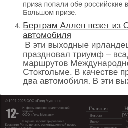
приза попали обе российские 
Большом призе.
Бертрам Аллен везет из 
автомобиля
В эти выходные ирланде
праздновал триумф – вса
маршрутов Международно
Стокгольме. В качестве п
два автомобиля. В эти в
© 1997-2025 OOO «Голд Мустанг»
Главная
Н
Информационно-аналитический
журнал
ру
ООО «Голд Мустанг»
Новости
К
Издание зарегистрировано в
Видео
Комитете РФ по печати, регистрационный номер
К
Юмор от конников
ПИ №ФС77-26476.