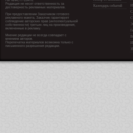
Редакция не несет ответственность за
И
Календарь событий
достоверность рекламных материалов.
С
При предоставлении Заказчиком готового
рекламного макета, Заказчик гарантирует
С
соблюдение авторских прав (интеллектуальной
Э
собственности) третьих лиц на произведения,
включенные в рекламу.
Г
Мнение редакции не всегда совпадает с
В
мнением авторов.
Перепечатка материалов возможна только с
И
письменного разрешения редакции.
З