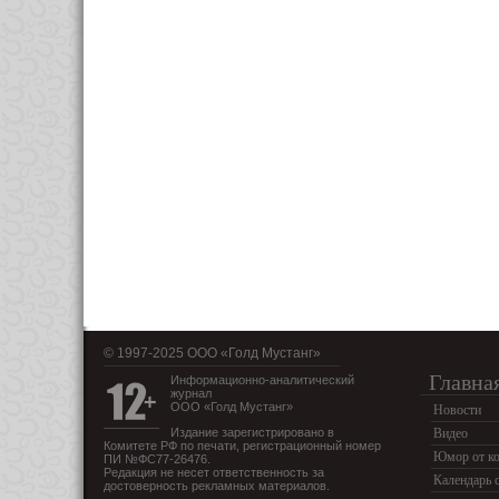
© 1997-2025 OOO «Голд Мустанг»
Главна
Информационно-аналитический
журнал
ООО «Голд Мустанг»
Новости
Издание зарегистрировано в
Видео
Комитете РФ по печати, регистрационный номер
Юмор от ко
ПИ №ФС77-26476.
Редакция не несет ответственность за
Календарь 
достоверность рекламных материалов.