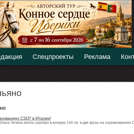
дакция
Спецпроекты
Реклама
Кон
ньяно
но
нованиях CSI3* в Италии!
льга Чечина взяла серебро в конкуре 140 см в две фазы на соревнованиях C