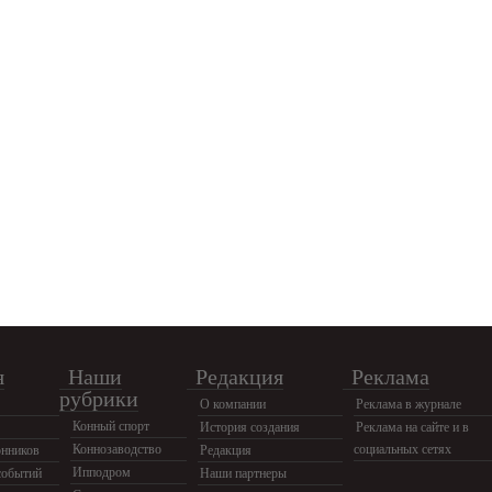
я
Наши
Редакция
Реклама
рубрики
О компании
Реклама в журнале
Конный спорт
История создания
Реклама на сайте и в
Коннозаводство
социальных сетях
нников
Редакция
Ипподром
событий
Наши партнеры