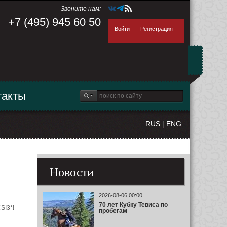
Звоните нам:
+7 (495) 945 60 50
Войти
Регистрация
такты
RUS
|
ENG
Новости
2026-08-06 00:00
70 лет Кубку Тевиса по
SI3*!
пробегам