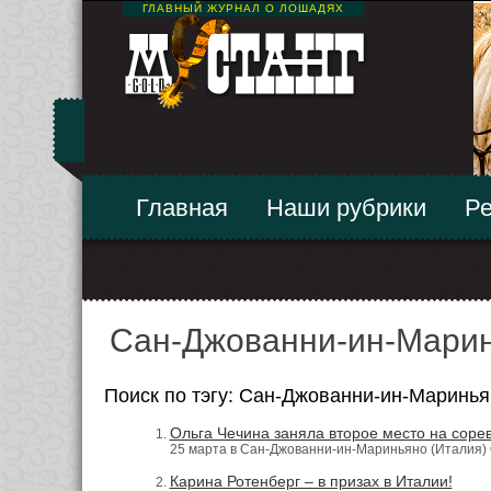
ГЛАВНЫЙ ЖУРНАЛ О ЛОШАДЯХ
Главная
Наши рубрики
Ре
Сан-Джованни-ин-Мари
Поиск по тэгу: Сан-Джованни-ин-Маринья
Ольга Чечина заняла второе место на сорев
25 марта в Сан-Джованни-ин-Мариньяно (Италия) О
Карина Ротенберг – в призах в Италии!