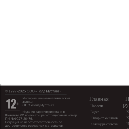
© 1997-2025 OOO «Голд Мустанг»
Главная
Н
Информационно-аналитический
журнал
ру
ООО «Голд Мустанг»
Новости
К
Издание зарегистрировано в
Видео
Комитете РФ по печати, регистрационный номер
К
Юмор от конников
ПИ №ФС77-26476.
Редакция не несет ответственность за
И
Календарь событий
достоверность рекламных материалов.