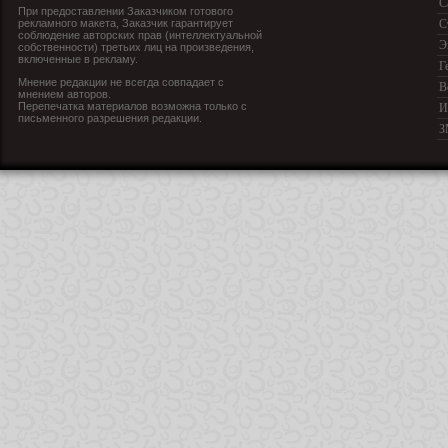
С
При предоставлении Заказчиком готового
рекламного макета, Заказчик гарантирует
С
соблюдение авторских прав (интеллектуальной
Э
собственности) третьих лиц на произведения,
включенные в рекламу.
Г
Мнение редакции не всегда совпадает с
В
мнением авторов.
Перепечатка материалов возможна только с
И
письменного разрешения редакции.
З