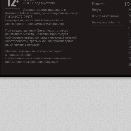
ру
ООО «Голд Мустанг»
Новости
К
Издание зарегистрировано в
Видео
Комитете РФ по печати, регистрационный номер
К
Юмор от конников
ПИ №ФС77-26476.
Редакция не несет ответственность за
И
Календарь событий
достоверность рекламных материалов.
С
При предоставлении Заказчиком готового
рекламного макета, Заказчик гарантирует
С
соблюдение авторских прав (интеллектуальной
Э
собственности) третьих лиц на произведения,
включенные в рекламу.
Г
Мнение редакции не всегда совпадает с
В
мнением авторов.
Перепечатка материалов возможна только с
И
письменного разрешения редакции.
З