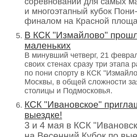
соревнований для самых ма
и многоэтапный кубок Пон
финалом на Красной площ
В КСК "Измайлово" прош
маленьких
В минувший четверг, 21 февра
своих стенах сразу три этапа 
по пони спорту в КСК "Измай
Москвы, в общей сложности за
столицы и Подмосковья.
КСК "Ивановское" пригла
выездке!
3 и 4 мая в КСК "Ивановс
на Весенний Кубок по вы