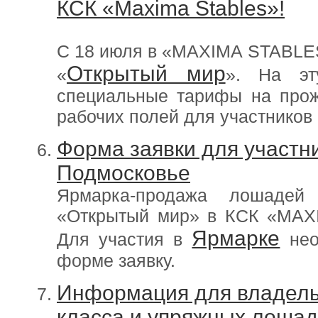
КСК «Maxima Stables»!
С 18 июля в «MAXIMA STABLES
Открытый мир
«
». На эт
специальные тарифы на прож
рабочих полей для участников
Форма заявки для участн
Подмосковье
Ярмарка-продажа лошадей
«Открытый мир» в КСК «MAX
Ярмарке
Для участия в
нео
форме заявку.
Информация для владель
класса и упряжных лошад