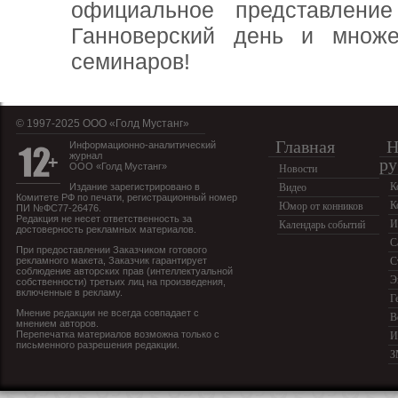
официальное представлени
Ганноверский день и множе
семинаров!
© 1997-2025 OOO «Голд Мустанг»
Главная
Н
Информационно-аналитический
журнал
ру
ООО «Голд Мустанг»
Новости
К
Издание зарегистрировано в
Видео
Комитете РФ по печати, регистрационный номер
К
Юмор от конников
ПИ №ФС77-26476.
Редакция не несет ответственность за
И
Календарь событий
достоверность рекламных материалов.
С
При предоставлении Заказчиком готового
рекламного макета, Заказчик гарантирует
С
соблюдение авторских прав (интеллектуальной
Э
собственности) третьих лиц на произведения,
включенные в рекламу.
Г
Мнение редакции не всегда совпадает с
В
мнением авторов.
Перепечатка материалов возможна только с
И
письменного разрешения редакции.
З