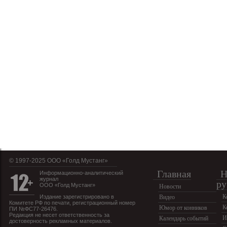
© 1997-2025 OOO «Голд Мустанг»
Главная
Н
Информационно-аналитический
журнал
ру
ООО «Голд Мустанг»
Новости
К
Издание зарегистрировано в
Видео
Комитете РФ по печати, регистрационный номер
К
Юмор от конников
ПИ №ФС77-26476.
Редакция не несет ответственность за
И
Календарь событий
достоверность рекламных материалов.