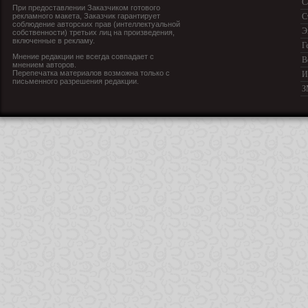
С
При предоставлении Заказчиком готового
рекламного макета, Заказчик гарантирует
С
соблюдение авторских прав (интеллектуальной
Э
собственности) третьих лиц на произведения,
включенные в рекламу.
Г
Мнение редакции не всегда совпадает с
В
мнением авторов.
Перепечатка материалов возможна только с
И
письменного разрешения редакции.
З