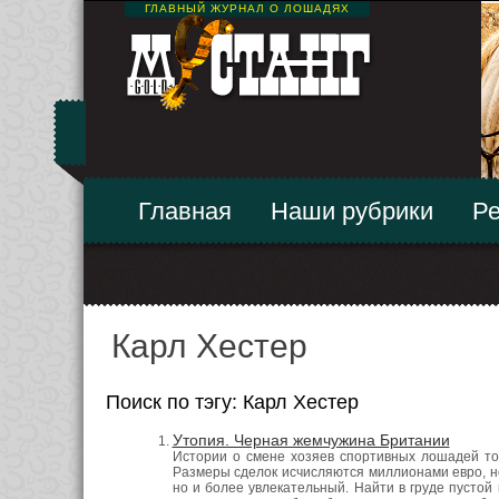
ГЛАВНЫЙ ЖУРНАЛ О ЛОШАДЯХ
Главная
Наши рубрики
Ре
Карл Хестер
Поиск по тэгу: Карл Хестер
Утопия. Черная жемчужина Британии
Истории о смене хозяев спортивных лошадей то
Размеры сделок исчисляются миллионами евро, но
но и более увлекательный. Найти в груде пустой