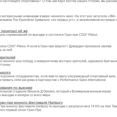
го настоящего спортсмена? О том, как Карл Хестер нашел Утопию, мы расска
 интересными новинками в мире «конного» кино. На этот раз читатели «ЗМ»
льмом The Equestrian буквально «из первых уст», в эксклюзивном интервью 
 проиграл ей же
ь соревнований по выездке и состоялся Гран-при CDI3* Pikeur.
а CDI3* Pikeur. И если в Гран-при Шарлотт Дужардин проиграла своему
ь за ней.
зрителей
о конного шоу победу, к невероятному восторгу зрителей, одержала британс
Утопии.
надолго
госрочное сотрудничество, если вам по вкусу ультрамодный спортивный купе, 
твовать себя как дома в партнерстве с Performance Sales International
ования по выездке
больном стадионе Мишель Д’Орнано, который к Всемирным конным играм
выездки и конкура со всего мира.
ран-при конного фестиваля Hartpury
ри конного фестиваля Hartpury по выездке с результатом в 74.6% на Нип Так
 его первый сезон Гран-При.