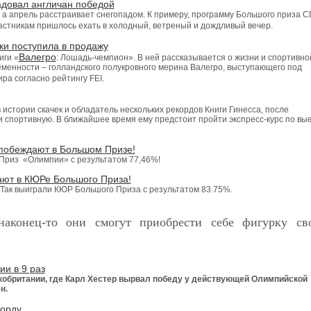
адовал англичан победой
, а апрель расстраивает снегопадом. К примеру, программу Большого приза C
астникам пришлось ехать в холодный, ветреный и дождливый вечер.
ки поступила в продажу
Валегро
иги «
: Лошадь-чемпион». В ней рассказывается о жизни и спортивно
енности – голландского полукровного мерина Валегро, выступающего под
ра согласно рейтингу FEI.
 истории скачек и обладатель нескольких рекордов Книги Гинесса, после
и спортивную. В ближайшее время ему предстоит пройти экспресс-курс по вы
побеждают в Большом Призе!
Приз «Олимпии» с результатом 77,46%!
ают в КЮРе Большого Приза!
Так выиграли КЮР Большого Приза с результатом 83.75%.
наконец-то они смогут приобрести себе фигурку св
и в 9 раз
британии, где Карл Хестер вырвал победу у действующей Олимпийской
н.
орду.