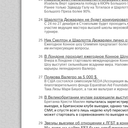
Изабель Верт одержала победу в КЮРе Большого Пр
Ранее только Эдварду Галу на Тотиласе и Шарлот
Большого Приза более 90%.
Шарлотта Дюжарден не будет конкурировать н
С 24 по 27 декабря в Стокгольме будет проходить 
участие ведущие мастера высшей школы верховой 
турнире.
Ник Скелтон и Шарлотта Дюжарден лично от
Ежегодное Конное шоу Олимпия предлагает болель
им интересующие вопросы.
В Лондоне проходит ежегодное Конное Шо
Вчера в Лондоне стартовало международное Конн
Шоу выступят сильнейшие всадники мира. Напомн
карьеры легендарного Валегро.
Подкова Валегро за 5 000 $.
В США состоялся симпозиум NEDA (Ассоциация вые
благотворительного фонда Equestrian Aid Foundati
Така Лизы Мари Бишоп, а так же вальтрап и журна
В Великобритании мулам разрешили выступ
попыталась зарегистрир
Британка Кристи Маклин
выездке, в Британском клубе выездки, однако та
СМИ, и спустя всего лишь неделю клуб пересмот
может стартовать в соревнованиях по выездке н
Звезды выездки об отношении к ЛГБТ в кон
На днях на сайте
FEI
было опубликовано