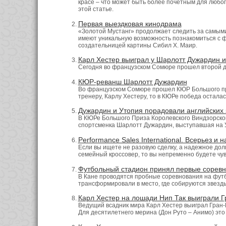
красе – что может быть более почетным для любо
этой статье.
Первая выездковая кинодрама
«Золотой Мустанг» продолжает следить за самыми
имеют уникальную возможность познакомиться с фи
создательницей картины Сибил Х. Маир.
Карл Хестер выиграл у Шарлотт Дужардин и
Сегодня во французском Сомюре прошел второй ден
КЮР-реванш Шарлотт Дужардин
Во французском Сомюре прошел КЮР Большого приз
тренеру, Карлу Хестеру, то в КЮРе победа осталас
Дужардин и Утопия порадовали английских 
В КЮРе Большого Приза Королевского Виндзорског
спортсменка Шарлотт Дужардин, выступавшая на 
Performance Sales International. Всерьез и 
Если вы ищете не разовую сделку, а надежное дол
семейный кроссовер, то вы непременно будете чувс
Футбольный стадион принял первые соревн
В Кане проводятся пробные соревнования на фут
трансформировали в место, где собируются звезды 
Карл Хестер на лошади Нип Так выиграли Г
Ведущий всадник мира Карл Хестер выиграл Гран-П
Для десятилетнего мерина (Дон Руто – Анимо) это