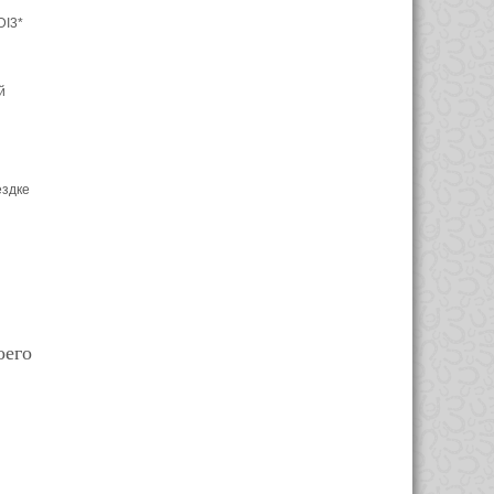
DI3*
й
ездке
оего