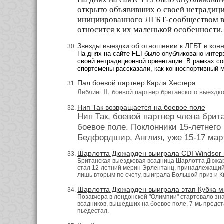
открыто объявивших о своей нетрадиц
и
нициированного ЛГБТ-сообществом в
относится к их
маленькой особенности
.
Звезды выездки об отношении к ЛГБТ в конн
На днях на сайте FEI было опубликовано интер
своей нетрадиционной ориентации. В рамках с
спортсмены рассказали, как конноспортивный м
Пал боевой партнер Карла Хестера
Либлинг
II,
боевой партнер британского выездко
Нип Так возвращается на боевое поле
Нип Так, боевой партнер члена брит
боевое поле. Поклонники 15-летнего 
Бедфордшир, Англия, уже 15-17 мар
Шарлотта Дюжарден выиграла CDI Windsor в
Британская выездковая всадница Шарлотта Дюжард
стал 12-летний мерин Эрлентанц, принадлежащий 
лишь вторым по счету, выиграла Большой приз и К
Шарлотта Дюжарден выиграла этап Кубка м
Позавчера в лондонской "Олимпии" стартовало зна
всадников, вышедших на боевое поле, 7-мь предс
пьедестал.