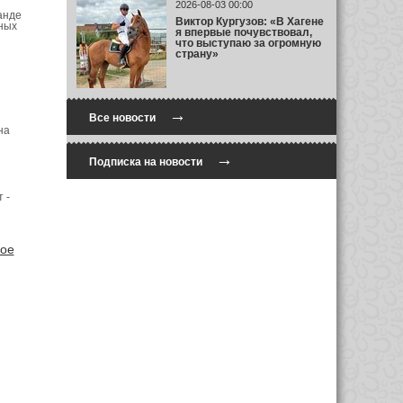
2026-08-03 00:00
анде
Виктор Кургузов: «В Хагене
ных
я впервые почувствовал,
что выступаю за огромную
страну»
→
Все новости
на
→
Подписка на новости
 -
ое