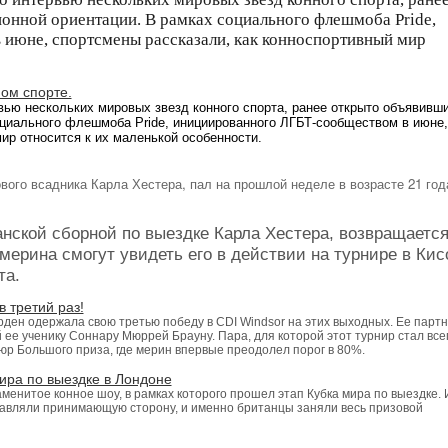
ионной ориентации.
В
рамках социального флешмоба
Pride,
 июне,
спортсмены рассказали, как конноспортивный
мир
ом спорте.
вью нескольких мировых звезд конного спорта, ранее открыто объявивши
оциального флешмоба Pride, инициированного ЛГБТ-сообществом в июне,
ир относится к их маленькой особенности.
вого всадника Карла Хестера, пал на прошлой неделе в возрасте 21 год
анской сборной по выездке Карла Хестера, возвращается
мерина смогут увидеть его в действии на турнире в Кис
та.
 третий раз!
ен одержала свою третью победу в CDI Windsor на этих выходных. Ее парт
ее ученику Соннару Мюррей Брауну. Пара, для которой этот турнир стал все
юр Большого приза, где мерин впервые преодолел порог в 80%.
ира по выездке в Лондоне
менитое конное шоу, в рамках которого прошел этап Кубка мира по выездке. 
тавляли принимающую сторону, и именно британцы заняли весь призовой