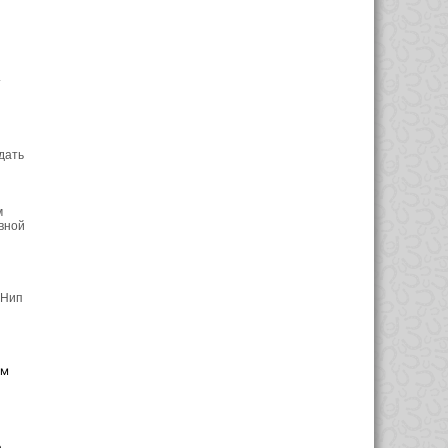
т
дать
м
вной
 Нип
ем
е