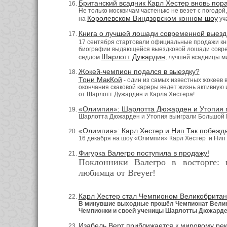
Британский всадник Карл Хестер вновь пор
Не только москвичам частенько не везет с погодой
Королевском Виндзорском конном шоу
на
уч
Книга о лучшей лошади современной выезд
17 сентября стартовали официальные продажи кн
биографии выдающейся выездковой лошади соврем
Шарлотт Дужардин
седлом
, лучшей всадницы ми
Жокей-чемпион подался в выездку?
Тони МакКой
- один из самых известных жокеев в
окончания скаковой кареры ведет жизнь активную 
от Шарлотт Дужардин и Карла Хестера!
«Олимпия»: Шарлотта Дюжарден и Утопия 
Шарлотта Дюжарден и Утопия выиграли Большой 
«Олимпия»: Карл Хестер и Нип Так побежд
16 декабря на шоу «Олимпия» Карл Хестер и Нип 
Фигурка Валегро поступила в продажу!
Поклонники Валегро в восторге: 
любимца от
Breyer
!
Карл Хестер стал Чемпионом Великобритани
В минувшие выходные прошёл Чемпионат Велико
Чемпионки и своей ученицы Шарлотты Дюжарде
Изабель Верт приближается к мировому рек