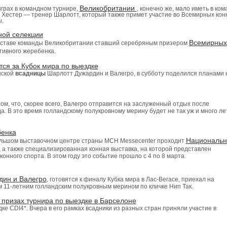
Великобритании
грах в командном турнире,
, конечно же, мало иметь в ком
л Хестер — тренер Шарлотт, который также примет участие во Всемирных кон
ы.
ной селекции
Всемирных
составе команды Великобритании ставший серебряным призером
тивного жеребенка.
ся за Кубок мира по выездке
нской
всадницы
Шарлотт Дужардин и Валегро, в субботу поделился планами 
ом, что, скорее всего, Валегро отправится на заслуженный отдых после
. В это время голландскому полукровному мерину будет не так уж и много лет
бенка
Национальн
большом выставочном центре страны MCH Messecenter проходит
, а также специализированная конная выставка, на которой представлен
нного спорта. В этом году это событие прошло с 4 по 8 марта.
дин и Валегро
, готовятся к финалу Кубка мира в Лас-Вегасе, приехал на
м 11-летним голландским полукровным мерином по кличке Нип Так.
призах турнира по выездке в Барселоне
ке CDI4*. Вчера в его рамках всадники из разных стран приняли участие в