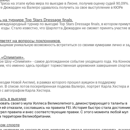
иза на этапе кубка мира по выездке в Лионе, получив оценку судей 90,09%.
те Дюжарден на Валегро удавалось получить за свое выступление в КЮРе
а турнире Top Stars Dressage finals.
международный турнир по выездке Top Stars Dressage finals, в котором приму
езды. Стало известно, что Шарлотта Дюжарден не сможет принять участие в
ветят на вопросы поклонников.
щикам уникальную возможность встретиться со своими кумирами лично и за
у «Олимпия».
ое Шоу «Олимпия» - самое долгожданное событие уходящего года. На Конно
им, что именно здесь пройдет торжественная церемония завершения спорти
здки Новой Англии), в рамках которого прошел аукцион в поддержку
on. В списке лотов посеребренная подкова Валегро, портрет Карла Хестера и
л с автографом Карла Хестера.
ать в выездке
овать своего мула Уоллеса Великолепного, демонстрирующего таланты в
м ей отказали, сославшись на правила FEI. История быстро стала достояни
рел правила и внес соответствующие правки.
С этого момента любой мул
а территории Великобритании.
ном спорте
 интервью нескольких мировых звезд конного спорта, ране