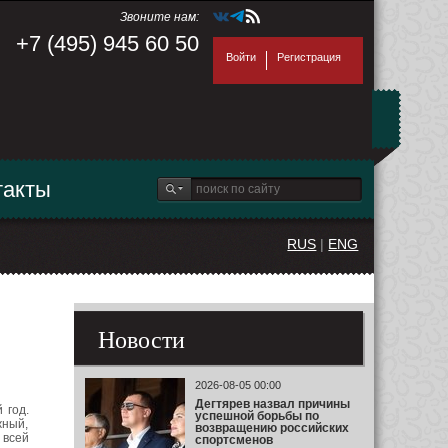
Звоните нам:
+7 (495) 945 60 50
Войти
Регистрация
такты
RUS
|
ENG
Новости
2026-08-05 00:00
Дегтярев назвал причины
 год.
успешной борьбы по
жный,
возвращению российских
 всей
спортсменов