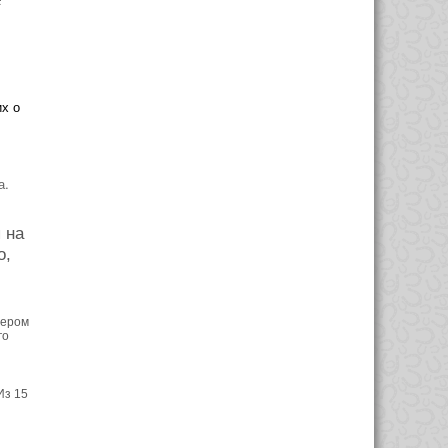
х о
а.
 на
о,
нером
го
Из 15