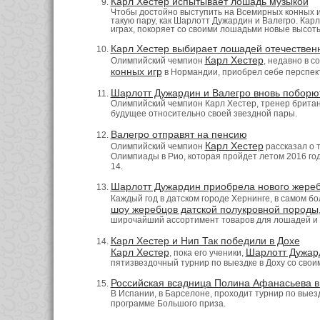
Карл Хестер испытывает лошадь музыкой
Чтобы достойно выступить на Всемирных конных и
такую пару, как Шарлотт Дужардин и Валегро. Кар
играх, покоряет со своими лошадьми новые высот
Карл Хестер выбирает лошадей отечествен
Карл Хестер
Олимпийский чемпион
, недавно в 
конных игр
в Нормандии, приобрел себе перспек
Шарлотт Дужардин и Валегро вновь поборют
Олимпийский чемпион Карл Хестер, тренер брита
будущее относительно своей звездной пары.
Валегро отправят на пенсию
Карл Хестер
Олимпийский чемпион
рассказал о т
Олимпиады в Рио, которая пройдет летом 2016 года
14.
Шарлотт Дужардин приобрела нового жере
Каждый год в датском городе Хернинге, в самом 
шоу жеребцов датской полукровной породы
широчайший ассортимент товаров для лошадей и ко
Карл Хестер и Нип Так победили в Дохе
Карл Хестер
Шарлотт Дужар
, пока его ученики,
пятизвездочный турнир по выездке в Доху со свои
Российская всадница Полина Афанасьева в 
В Испании, в Барселоне, проходит турнир по выезд
программе Большого приза.