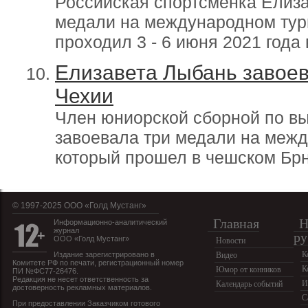
Российская спортсменка Елиз
медали на международном турн
проходил 3 - 6 июня 2021 года
Елизавета Лыбань завоев
Чехии
Член юниорской сборной по в
завоевала три медали на межд
который прошел в чешском Брн
© 1997-2025 OOO «Голд Мустанг»
Главная
Н
Информационно-аналитический
журнал
ру
ООО «Голд Мустанг»
Новости
К
Издание зарегистрировано в
Видео
Комитете РФ по печати, регистрационный номер
К
Юмор от конников
ПИ №ФС77-26476.
Редакция не несет ответственность за
И
Календарь событий
достоверность рекламных материалов.
С
При предоставлении Заказчиком готового