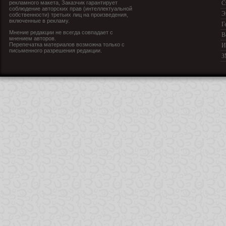
рекламного макета, Заказчик гарантирует
С
соблюдение авторских прав (интеллектуальной
Э
собственности) третьих лиц на произведения,
включенные в рекламу.
Г
Мнение редакции не всегда совпадает с
В
мнением авторов.
Перепечатка материалов возможна только с
И
письменного разрешения редакции.
З