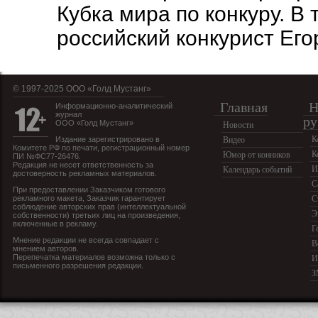
Кубка мира по конкуру. В
российский конкурист Его
© 1997-2025 OOO «Голд Мустанг»
Главная
Н
Информационно-аналитический
журнал
ру
ООО «Голд Мустанг»
Новости
К
Издание зарегистрировано в
Видео
Комитете РФ по печати, регистрационный номер
К
Юмор от конников
ПИ №ФС77-26476.
Редакция не несет ответственность за
И
Календарь событий
достоверность рекламных материалов.
С
При предоставлении Заказчиком готового
рекламного макета, Заказчик гарантирует
С
соблюдение авторских прав (интеллектуальной
Э
собственности) третьих лиц на произведения,
включенные в рекламу.
Г
Мнение редакции не всегда совпадает с
В
мнением авторов.
Перепечатка материалов возможна только с
И
письменного разрешения редакции.
З