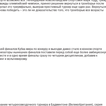
порте возможно все. Легендарный новозеландский спортсмен Марк Тодд, три
важды олимпийский чемпион, принял решение вернуться в троеборье после
елал это триумфально, выиграв престижный турнир еще один раз. Вернуться
нова победить – это ли не доказательство того, что троеборью все возрасты
й финалов Кубка мира по конкуру и выездке давно стало в конном спорте
анизаторы нынешних финалов поставили перед собой еще более амбициозну
месте и в одно время финалы сразу по четырем дисциплинам, добавив к
нг и вольтижировку.
чании четырехзвездочного турнира в Бадминтоне (Великобритания), серия