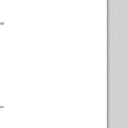
оду
ка»