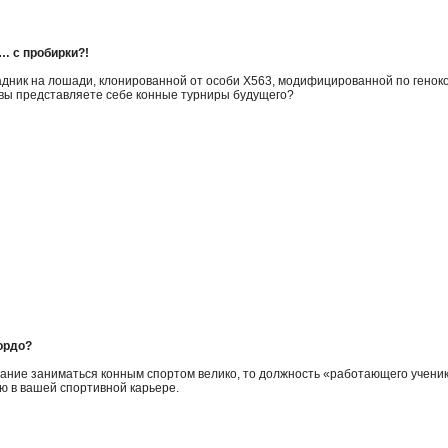
 с пробирки?!
адник на лошади, клонированной от особи X563, модифицированной по генок
 вы представляете себе конные турниры будущего?
ордо?
лание заниматься конным спортом велико, то должность «работающего учени
ю в вашей спортивной карьере.