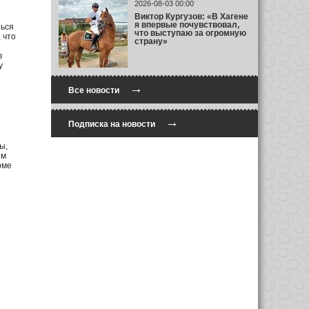
2026-08-03 00:00
Виктор Кургузов: «В Хагене
я впервые почувствовал,
ться
что выступаю за огромную
 что
страну»
в
у
→
Все новости
→
Подписка на новости
ы,
им
рме