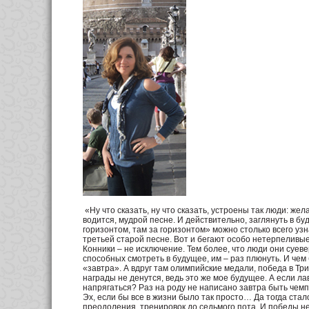
«Ну что сказать, ну что сказать, устроены так люди: жела
водится, мудрой песне. И действительно, заглянуть в буд
горизонтом, там за горизонтом» можно столько всего узна
третьей старой песне. Вот и бегают особо нетерпеливые
Конники – не исключение. Тем более, что люди они суев
способных смотреть в будущее, им – раз плюнуть. И чем
«завтра». А вдруг там олимпийские медали, победа в Тр
награды не денутся, ведь это же мое будущее. А если ла
напрягаться? Раз на роду не написано завтра быть чемпи
Эх, если бы все в жизни было так просто… Да тогда ста
преодоления, тренировок до седьмого пота. И победы н