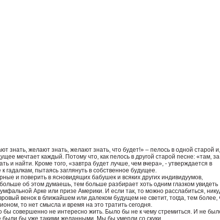
ют знать, желают знать, желают знать, что будет!» – пелось в одной старой и,
ущее мечтает каждый. Потому что, как пелось в другой старой песне: «там, за
ть и найти. Кроме того, «завтра будет лучше, чем вчера», - утверждается в
 к гадалкам, пытаясь заглянуть в собственное будущее.
ерные и поверить в ясновидящих бабушек и всяких других индивидуумов,
 больше об этом думаешь, тем больше разбирает хоть одним глазком увидеть
иумфальной Арке или призе Америки. И если так, то можно расслабиться, нику
вровый венок в ближайшем или далеком будущем не светит, тогда, тем более, 
оном, то нет смысла и время на это тратить сегодня.
ло бы совершенно не интересно жить. Было бы не к чему стремиться. И не был
е были бы уже такими желанными. Мы бы умерли со скуки.