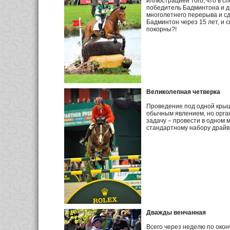
иллюстрацией того, что в с
победитель Бадминтона и д
многолетнего перерыва и сд
Бадминтон через 15 лет, и с
покорны?!
Великолепная четверка
Проведение под одной крыше
обычным явлением, но орг
задачу – провести в одном 
стандартному набору драйви
Дважды венчанная
Всего через неделю по окон