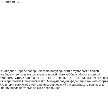
в Кентукки (США).
в Западной Европе соперничает по популярности с футболом и легкой
выбирают верховую езду в качестве любимого хобби, а обороты конной
иардами. США и Канада не отстают от Европы, но этого недостаточно для то
лся в программе Олимпийских игр. Международная федерация конного спорта
илия для того, чтобы география соревнований расширялась, а количество
 наций росло не только за счет европейцев.