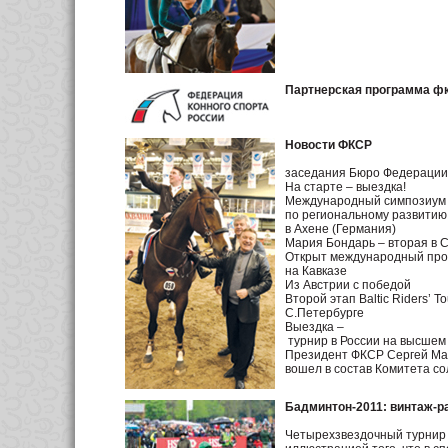
Партнерская программа фк
Новости ФКСР
заседания Бюро Федерации 
На старте – выездка!
Международный симпозиум
по региональному развитию
в Ахене (Германия)
Мария Бондарь – вторая в 
Открыт международный про
на Кавказе
Из Австрии с победой
Второй этап Baltic Riders’ T
С.Петербурге
Выездка –
турнир в России на высшем
Президент ФКСР Сергей Ма
вошел в состав Комитета с
Бадминтон-2011: винтаж-р
Четырехзвездочный турнир 