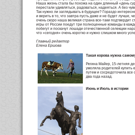
Наша жизнь стала бы похожа на один длинный «день сурк
перестали удивляться, радоваться, надеяться. А без чув
Так нужно ли заглядывать в будущее? Гораздо интереснее
и верить в то, что завтра пусть даже и не будет лучше, че
очень скоро наша великая страна все-таки подтвердит с
игры от России поедут три полноценные команды в каждо
побегут и поскачут лошади отечественной селекции нара
что «сегодня» очень коротко и нужно слишком много усп
Главный редактор
Елена Ершова
Такая корова нужна самом
Регина Майер, 15-летняя де
умоляла родителей купить е
путем и сосредоточила все 
два года назад.
Июнь и Июль в истории