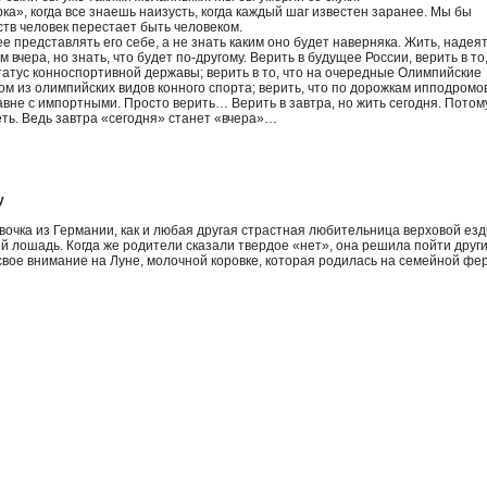
а», когда все знаешь наизусть, когда каждый шаг известен заранее. Мы бы
ств человек перестает быть человеком.
 представлять его себе, а не знать каким оно будет наверняка. Жить, надея
м вчера, но знать, что будет по-другому. Верить в будущее России, верить в то,
татус конноспортивной державы; верить в то, что на очередные Олимпийские
м из олимпийских видов конного спорта; верить, что по дорожкам ипподромо
вне с импортными. Просто верить… Верить в завтра, но жить сегодня. Потом
еть. Ведь завтра «сегодня» станет «вчера»…
у
вочка из Германии, как и любая другая страстная любительница верховой езд
й лошадь. Когда же родители сказали твердое «нет», она решила пойти друг
свое внимание на Луне, молочной коровке, которая родилась на семейной фе