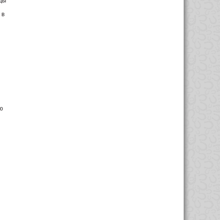
жды
 в
ю