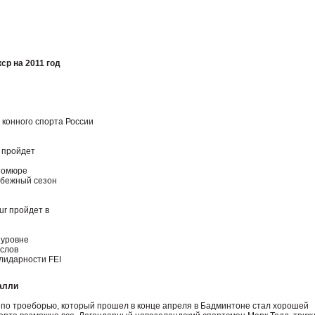
ср на 2011 год
конного спорта России
 пройдет
Сомюре
бежный сезон
our пройдет в
 уровне
слов
олидарности FEI
алли
по троеборью, который прошел в конце апреля в Бадминтоне стал хорошей