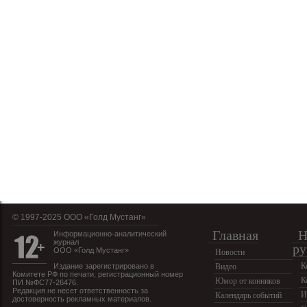
© 1997-2025 OOO «Голд Мустанг»
Главная
Н
Информационно-аналитический
журнал
ру
ООО «Голд Мустанг»
Новости
К
Издание зарегистрировано в
Видео
Комитете РФ по печати, регистрационный номер
К
Юмор от конников
ПИ №ФС77-26476.
Редакция не несет ответственность за
И
Календарь событий
достоверность рекламных материалов.