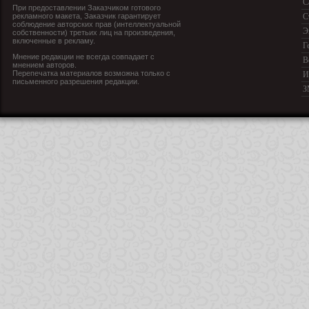
С
При предоставлении Заказчиком готового
рекламного макета, Заказчик гарантирует
С
соблюдение авторских прав (интеллектуальной
Э
собственности) третьих лиц на произведения,
включенные в рекламу.
Г
Мнение редакции не всегда совпадает с
В
мнением авторов.
Перепечатка материалов возможна только с
И
письменного разрешения редакции.
З