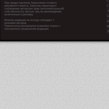
С
При предоставлении Заказчиком готового
рекламного макета, Заказчик гарантирует
С
соблюдение авторских прав (интеллектуальной
Э
собственности) третьих лиц на произведения,
включенные в рекламу.
Г
Мнение редакции не всегда совпадает с
В
мнением авторов.
Перепечатка материалов возможна только с
И
письменного разрешения редакции.
З