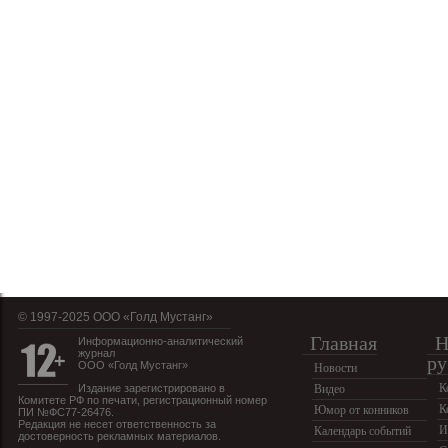
© 1997-2025 OOO «Голд Мустанг»
Главная
Н
Информационно-аналитический
журнал
ру
ООО «Голд Мустанг»
Новости
К
Издание зарегистрировано в
Видео
Комитете РФ по печати, регистрационный номер
К
Юмор от конников
ПИ №ФС77-26476.
Редакция не несет ответственность за
И
Календарь событий
достоверность рекламных материалов.