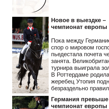
Новое в выездке –
чемпионат европы 
Пока между Германи
спор о мировом госп
пьедестала почета ч
занята. Великобрита
турнира выиграла зо
В Роттердаме родила
жеребец Утопия подн
безраздельно правил
Германия превыше 
чемпионат европы 