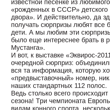
известной песенке из любимог
«рожденных в СССР» детского
двора». И действительно, да з
получать сюрпризы любят все б
дети. А мы любим эти сюрпризы
было еще интереснее брать в 
Мустанга».
И вот, к выставке «Эквирос-20
очередной сюрприз: объединил
вся та информация, которую хо
«предвыставочный» номер, ник
наших стандартных 112 полос.
Ведь столько всего происходит 
сезона! Три чемпионата Европ
видам конного спорта, несколь