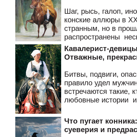
Шаг, рысь, галоп, ин
конские аллюры в XX
странным, но в прош
распространены нес
Кавалерист-девицы
Отважные, прекрас
Битвы, подвиги, опас
правило удел мужчин
встречаются такие, 
любовные истории и 
Что пугает конника
суеверия и предра