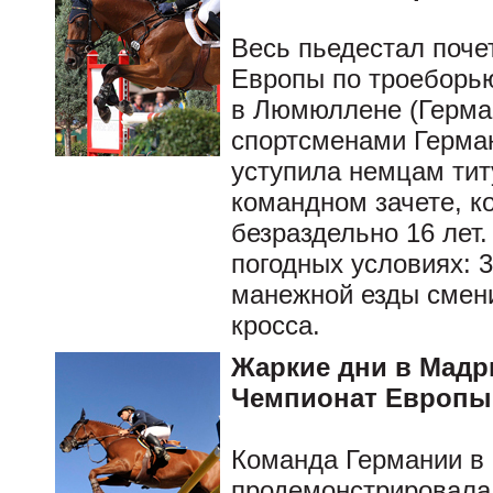
Весь пьедестал поче
Европы по троеборь
в Люмюллене (Герман
спортсменами Герман
уступила немцам тит
командном зачете, к
безраздельно 16 лет
погодных условиях: 
манежной езды смен
кросса.
Жаркие дни в Мадр
Чемпионат Европы 
Команда Германии в 
продемонстрировала