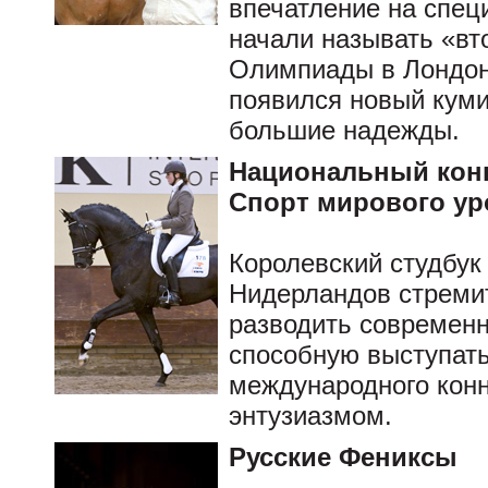
впечатление на специ
начали называть «вт
Олимпиады в Лондон
появился новый куми
большие надежды.
Национальный кон
Спорт мирового ур
Королевский студбук
Нидерландов стремит
разводить современ
способную выступат
международного конн
энтузиазмом.
Русские Фениксы