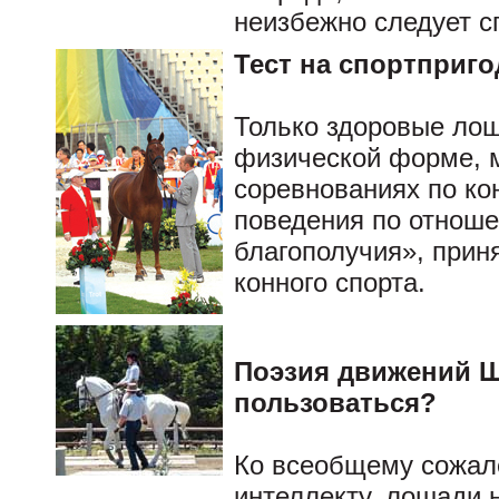
неизбежно следует с
Тест на спортприг
Только здоровые ло
физической форме, м
соревнованиях по кон
поведения по отноше
благополучия», при
конного спорта.
Поэзия движений Ше
пользоваться?
Ко всеобщему сожал
интеллекту, лошади н