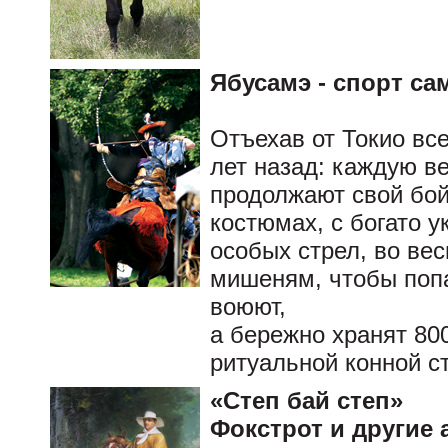
Ябусамэ - спорт са
Отъехав от Токио все
лет назад: каждую в
продолжают свой бой
костюмах, с богато 
особых стрел, во вес
мишеням, чтобы попас
воюют,
а бережно хранят 80
ритуальной конной с
«Степ бай степ»
Фокстрот и другие