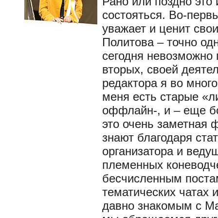
Рано или поздно это
состояться. Во-первы
уважает и ценит сво
Политова – точно одн
сегодня невозможно 
вторых, своей деяте
редактора я во много
меня есть старые «ли
оффлайн-, и – еще б
это очень заметная 
знают благодаря ста
организатора и веду
племенных коневодче
бесчисленным поста
тематических чатах 
давно знакомым с Ма