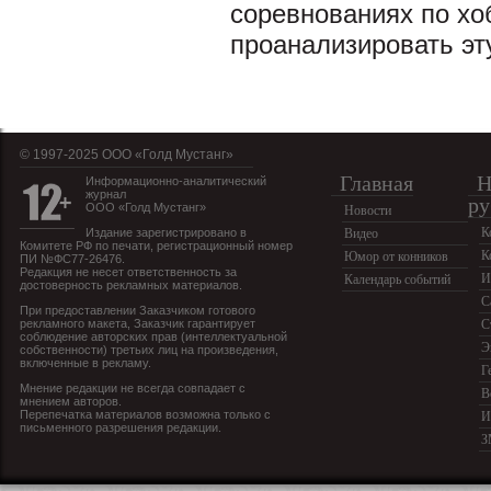
соревнованиях по хо
проанализировать эт
© 1997-2025 OOO «Голд Мустанг»
Главная
Н
Информационно-аналитический
журнал
ру
ООО «Голд Мустанг»
Новости
К
Издание зарегистрировано в
Видео
Комитете РФ по печати, регистрационный номер
К
Юмор от конников
ПИ №ФС77-26476.
Редакция не несет ответственность за
И
Календарь событий
достоверность рекламных материалов.
С
При предоставлении Заказчиком готового
рекламного макета, Заказчик гарантирует
С
соблюдение авторских прав (интеллектуальной
Э
собственности) третьих лиц на произведения,
включенные в рекламу.
Г
Мнение редакции не всегда совпадает с
В
мнением авторов.
Перепечатка материалов возможна только с
И
письменного разрешения редакции.
З