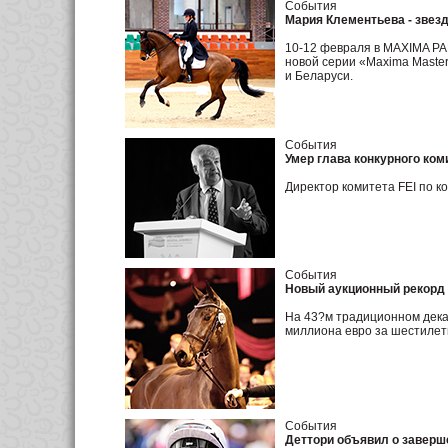
События
Мария Клементьева - звез
10-12 февраля в MAXIMA PAR
новой серии «Maxima Master
и Беларуси.
События
Умер глава конкурного ком
Директор комитета FEI по к
События
Новый аукционный рекорд
На 43?м традиционном декаб
миллиона евро за шестилет
События
Деттори объявил о заверш