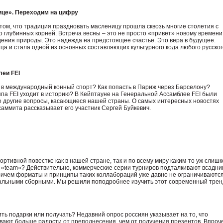
це». Переходим на цифру
 том, что традиция праздновать масленицу прошла сквозь многие столетия с
 глубинных корней. Встреча весны – это не просто «привет» новому времени
ения природы. Это надежда на предстоящее счастье. Это вера в будущее.
ца и стала одной из основных составляющих культурного кода любого русског
леи FEI
 в международный конный спорт? Как попасть в Париж через Барселону?
уппа FEI уходит в историю? В Кейптауне на Генеральной Ассамблее FEI были
е другие вопросы, касающиеся нашей страны. О самых интересных новостях
саммита рассказывает его участник Сергей Буйкевич.
ортивной повестке как в нашей стране, так и по всему миру каким-то уж слиш
 «team»? Действительно, коммерческие серии турниров подталкивают всадни
ричем форматы и принципы таких коллабораций уже давно не ограничиваютс
льными сборными. Мы решили поподробнее изучить этот современный трен
ть подарки или получать? Недавний опрос россиян указывает на то, что
вают больше радости от преподнесения, чем от получения презентов. Впроч