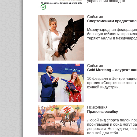
управления лошадью.
События
Спортсменкам предоставл
Международная федерация к
большую гибкость в правила
теряют баллы в международ
События
Gold Mustang – лауреат н
10 февраля в Центре нацио
премия «Спортивное конево
конной индустрии.
Психология
Право на ошибку
Любой вид спорта полон поб
проигрышей и обид могут за
депрессии. Но неудачи, злос
пользой для себя.