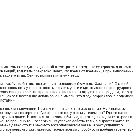
внимательно следите за дорогой и смотрите вперед. Это суперочевидно: куда
инающий, водитель прекрасно знает, что время от времени, а при выполнени
 заднего вида. Сейчас поймете, к чему я веду.
ема как будто бы противостояния прошлого и будущего. Замечали? С одной
е прошлое, лучше его понять, извлечь уроки и где-то даже реконструироват
технологии, нейросети, правильное отношение к окружающей среде. И, вообще
е. Так вот, постоянно ловлю себя на мысли, что люди вокруг словно поделил
ристами».
овенных манипуляций. Причем конная среда не исключение. Ну, к примеру,
которую мы потеряли». Где же новые петушковы и кизимовы? Где же наше
 и так далее. И кажется, что «может быть, один взгляд назад мне откроет в
даменте прошлых конноспортивных успехов действительно вырастет какое-то
амент давно стоит в каком-то археологическом музее. В рассуждениях о
о времени, что уже, кажется, теряют всякую способность вообще стремиться