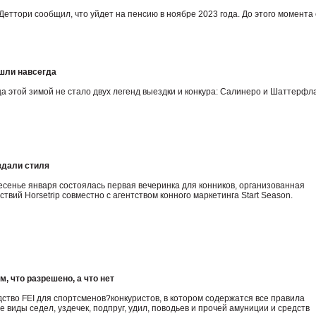
еттори сообщил, что уйдет на пенсию в ноябре 2023 года. До этого момента
шли навсегда
а этой зимой не стало двух легенд выездки и конкура: Салинеро и Шаттерфл
аздали стиля
есенье января состоялась первая вечеринка для конников, организованная
вий Horsetrip совместно с агентством конного маркетинга Start Season.
, что разрешено, а что нет
ство FEI для спортсменов?конкуристов, в котором содержатся все правила
 виды седел, уздечек, подпруг, удил, поводьев и прочей амуниции и средств