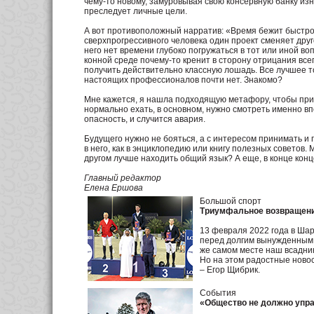
чему-то новому, замуровывая свою консервную банку изн
преследует личные цели.
А вот противоположный нар­ратив: «Время бежит быстро, 
сверхпрогрессивного человека один проект сменяет друго
него нет времени глубоко погружаться в тот или иной во
конной среде почему-то кренит в сторону отрицания все
получить действительно классную лошадь. Все лучшее тол
настоящих профессионалов почти нет. Знакомо?
Мне кажется, я нашла подходящую метафору, чтобы прим
нормально ехать, в основном, нужно смотреть именно вп
опасность, и случится авария.
Будущего нужно не бояться, а с интересом принимать и
в него, как в энциклопедию или книгу полезных советов.
другом лучше находить общий язык? А еще, в конце конц
Главный редактор
Елена Ершова
Большой спорт
Триумфальное возвращен
13 февраля 2022 года в Ша
перед долгим вынужденным п
же самом месте наш всадник
Но на этом радостные новос
– Егор Щибрик.
События
«Общество не должно упра