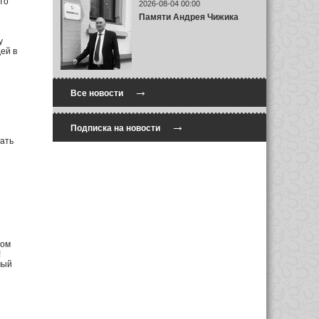
то
2026-08-04 00:00
Памяти Андрея Чижика
у
ей в
→
Все новости
→
Подписка на новости
ать
том
!
мый