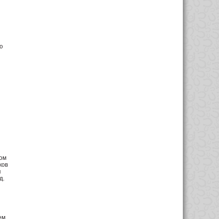
о
ком
ков
я
д.
ем,