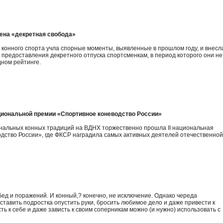
ена «декретная свобода»
онного спорта учла спорные моменты, выявленные в прошлом году, и внесл
 предоставления декретного отпуска спортсменкам, в период которого они не
ном рейтинге.
ациональной премии «Спортивное коневодство России»
нальных конных традиций на ВДНХ торжественно прошла II национальная
дство России», где ФКСР наградила самых активных деятелей отечественной
ед и поражений. И конный,? конечно, не исключение. Однако череда
ставить подростка опустить руки, бросить любимое дело и даже привести к
ть к себе и даже зависть к своим соперникам можно (и нужно) использовать с