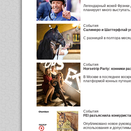
Легендарный жокей Фрэнки Д
планирует много выступать.
События
Салинеро и Шаттерфлай у
С разницей в полтора месяц
События
Horsetrip Party: конники р
В Москве в последнее воскр
платформой конных путешест
События
FEI разъяснила конкуристам
Опубликовано новое руковод
использования и допустимые