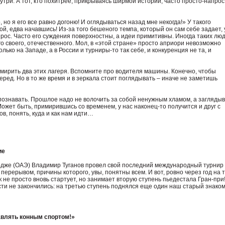
утри. А тот, кто похитрее, прикрываясь ширмой истории, часто просто-напрос
но я его все равно догоню! И оглядываться назад мне некогда!» У такого
й, едва начавшись! Из-за того бешеного темпа, который он сам себе задает, 
прос. Часто его суждения поверхностны, а идеи примитивны. Иногда таких люд
го своего, отечественного. Мол, в «этой стране» просто априори невозможно
ько на Западе, а в России и турниры-то так себе, и конкуренция не та, и
ирить два этих лагеря. Вспомните про водителя машины. Конечно, чтобы
еред. Но в то же время и в зеркала стоит поглядывать – иначе не заметишь
 познавать. Прошлое надо не волочить за собой ненужным хламом, а заглядыв
 Может быть, примирившись со временем, у нас наконец-то получится и друг с
ов, понять, куда и как нам идти…
ие
рдже (ОАЭ) Владимир Туганов провел свой последний международный турнир
ерерывом, причины которого, увы, понятны всем. И вот, ровно через год на 
 не просто вновь стартует, но занимает вторую ступень пьедестала Гран-при
ти не закончились: на третью ступень поднялся еще один наш старый знако
влять конным спортом!»