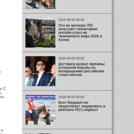
2026-08-06 00:00
Это не цензура: FEI
запускает мониторинг
онлайн-угроз на
Чемпионате мира 2026 в
Ахене
2026-08-05 00:00
Дегтярев назвал причины
успешной борьбы по
возвращению российских
и
спортсменов
ь. С
,
ись
2026-08-05 00:00
Кент Фаррингтон
продолжает лидировать в
рейтинге FEI Longines!
 к