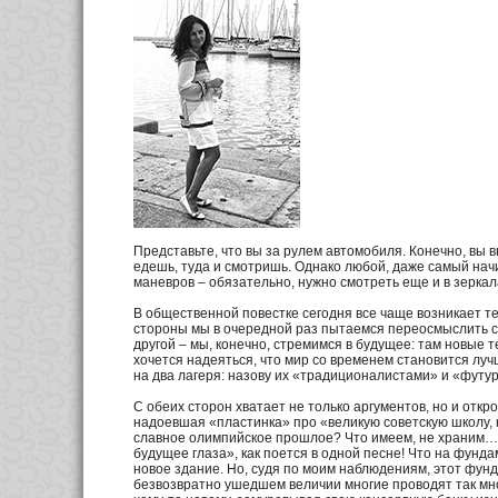
Представьте, что вы за рулем автомобиля. Конечно, вы 
едешь, туда и смотришь. Однако любой, даже самый нач
маневров – обязательно, нужно смотреть еще и в зеркала
В общественной повестке сегодня все чаще возникает т
стороны мы в очередной раз пытаемся переосмыслить сво
другой – мы, конечно, стремимся в будущее: там новые 
хочется надеяться, что мир со временем становится лучш
на два лагеря: назову их «традиционалистами» и «футу
С обеих сторон хватает не только аргументов, но и откр
надоевшая «пластинка» про «великую советскую школу, 
славное олимпийское прошлое? Что имеем, не храним… ну
будущее глаза», как поется в одной песне! Что на фун
новое здание. Но, судя по моим наблюдениям, этот фунд
безвозвратно ушедшем величии многие проводят так мног