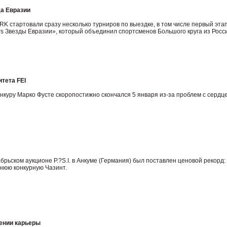
да Евразии
K стартовали сразу несколько турниров по выездке, в том числе первый эта
s Звезды Евразии», который объединил спортсменов Большого круга из Росс
итета FEI
онкуру Марко Фусте скоропостижно скончался 5 января из-за проблем с сердц
рьском аукционе P.?S.I. в Анкуме (Германия) был поставлен ценовой рекорд:
нюю конкурную Чазинт.
ении карьеры