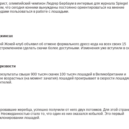
рист, олимпийский чемпион Людгер Бербаум в интервью для журнала Spiegel
ем, что сегодня конники вынуждены постоянно ориентироваться на мнение
одами пользоваться в работе с лошадьми.
джинсах
й Жокей-клуб объявил об отмене формального дресс-кода на всех своих 15
стремлением сделать скачки более доступными. Изменения уже вступили в си
 резвости
езультаты свыше 900 тысяч скачек 100 тысяч лошадей в Великобритании и
ее возрастных (на момент зачатия) лошадей проигрывают в скорости лошадя
ителей.
ровавшие жеребца, успешно получили от него двух потомков. Для этой стран
. Неожиданностью стало то, что один из них оказался кобылой. Это первый
 клонировании лошадей.