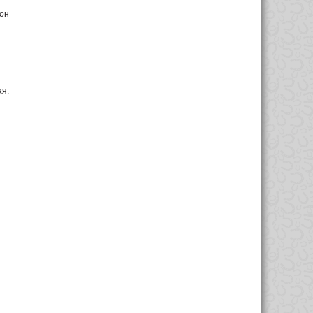
 он
ая.