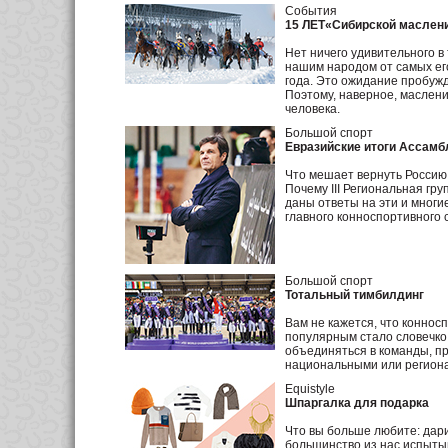
События
15 ЛЕТ«Сибирской маслени
Нет ничего удивительного в
нашим народом от самых его
года. Это ожидание пробужд
Поэтому, наверное, маслени
человека.
Большой спорт
Евразийские итоги Ассамб
Что мешает вернуть Россию
Почему III Региональная гр
даны ответы на эти и многи
главного конноспортивного 
Большой спорт
Тотальный тимбилдинг
Вам не кажется, что конносп
популярным стало словечко
объединяться в команды, п
национальными или региона
Equistyle
Шпаргалка для подарка
Что вы больше любите: дари
большинство из нас испыты