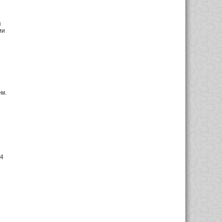
п
ии
ем.
 4