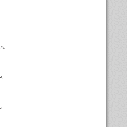
лу.
м,
ы