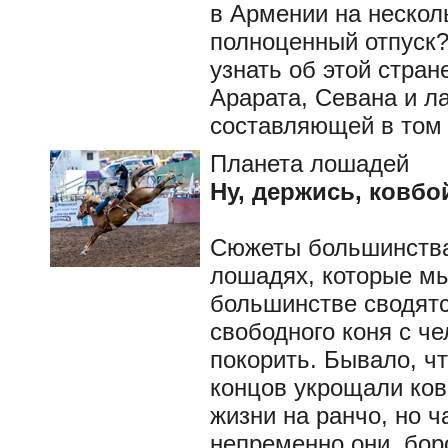
в Армении на нескол
полноценный отпуск?
узнать об этой стран
Арарата, Севана и л
составляющей в том 
Планета лошадей
Ну, держись, ковбо
Сюжеты большинства
лошадях, которые мы
большинстве сводят
свободного коня с че
покорить. Бывало, ч
концов укрощали ков
жизни на ранчо, но ч
непременно они, бор