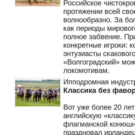
Российское чистокро
протяжении всей сво
волнообразно. За бо
как периоды мирового
полное забвение. Пр
конкретные игроки: 
энтузиасты скаковог
«Волгоградский» мож
локомотивам.
Ипподромная индуст
Классика без фаво
Вот уже более 20 ле
английскую «классик
флагманской конюшни
праздновал ирланде