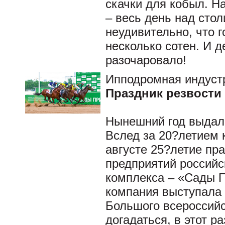
скачки для кобыл. На
– весь день над сто
неудивительно, что г
несколько сотен. И д
разочаровало!
Ипподромная индуст
Праздник резвости 
Нынешний год выдалс
Вслед за 20?летием 
августе 25?летие пр
предприятий россий
комплекса – «Сады П
компания выступала
Большого всероссийск
догадаться, в этот р