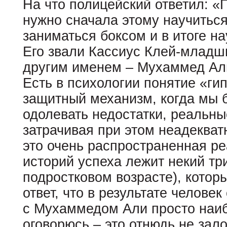
На что полицейский ответил: «П
нужно сначала этому научитьс
заниматься боксом и в итоге на
Его звали Кассиус Клей-младш
другим именем – Мухаммед Ал
Есть в психологии понятие «ги
защитный механизм, когда мы 
одолевать недостатки, реальн
затрачивая при этом неадекват
это очень распространенная ре
историй успеха лежит некий три
подростковом возрасте), котор
ответ, что в результате челове
с Мухаммедом Али просто наиб
оговорюсь – это отнюдь не зало