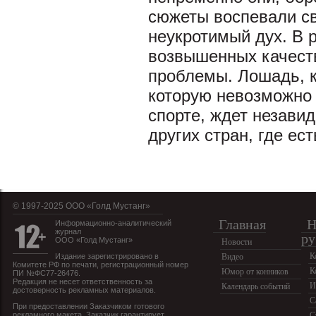
сюжеты воспевали с
неукротимый дух. В 
возвышенных качеств
проблемы. Лошадь, к
которую невозможно 
спорте, ждет незави
других стран, где ест
© 1997-2025 OOO «Голд Мустанг»
Главная
Н
Информационно-аналитический
журнал
ру
ООО «Голд Мустанг»
Новости
К
Издание зарегистрировано в
Видео
Комитете РФ по печати, регистрационный номер
К
Юмор от конников
ПИ №ФС77-26476.
Редакция не несет ответственность за
И
Календарь событий
достоверность рекламных материалов.
С
При предоставлении Заказчиком готового
рекламного макета, Заказчик гарантирует
С