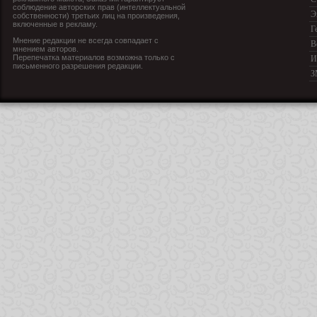
соблюдение авторских прав (интеллектуальной
Э
собственности) третьих лиц на произведения,
включенные в рекламу.
Г
Мнение редакции не всегда совпадает с
В
мнением авторов.
Перепечатка материалов возможна только с
И
письменного разрешения редакции.
З