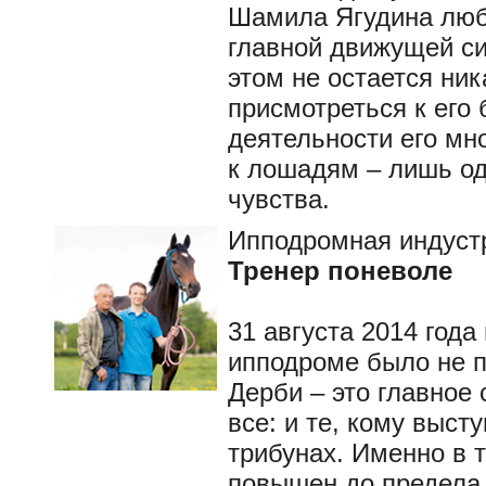
Шамила Ягудина любо
главной движущей си
этом не остается ни
присмотреться к его
деятельности его мн
к лошадям – лишь одн
чувства.
Ипподромная индуст
Тренер поневоле
31 августа 2014 год
ипподроме было не п
Дерби – это главное 
все: и те, кому высту
трибунах. Именно в 
повышен до предела,