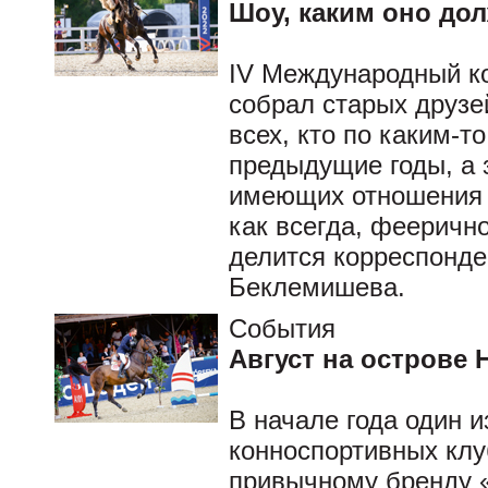
Шоу, каким оно дол
IV Международный к
собрал старых друзей
всех, кто по каким-т
предыдущие годы, а 
имеющих отношения к
как всегда, фееричн
делится корреспонде
Беклемишева.
События
Август на острове 
В начале года один 
конноспортивных клу
привычному бренду 