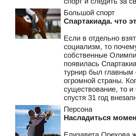
спорт и следить за 
Большой спорт
Спартакиада. что э
Если в отдельно взя
социализм, то почему
собственные Олимпи
появилась Спартакиа
турнир был главным
огромной страны. Ко
существование, то и
спустя 31 год внеза
Персона
Насладиться момен
Елизавета Орехова ж