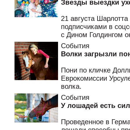
Звезды выездки ух
21 августа Шарлотта
подписчиками в соцс
с Дином Голдингом он
События
Волки загрызли по
Пони по кличке Дол
Еврокомиссии Урсуле
волка.
События
У лошадей есть сил
Проведенное в Герма
лошади способны пр