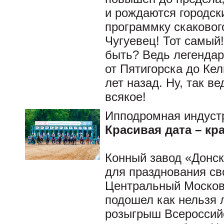
и рождаются городски
программку скакового
Чугуевец! Тот самый!
быть? Ведь легендар
от Пятигорска до Кел
лет назад. Ну, так в
всякое!
Ипподромная индуст
Красивая дата – кр
Конный завод «Донс
для празднования св
Центральный Москов
подошел как нельзя 
розыгрыш Всероссийс