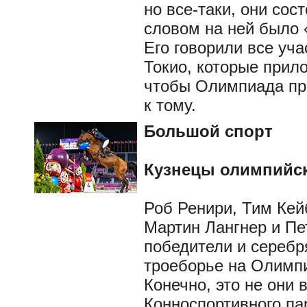
но все-таки, они со
словом на ней было 
Его говорили все уч
Токио, которые прил
чтобы Олимпиада про
к тому.
Большой спорт
Кузнецы олимпийс
Роб Ренири, Тим Кей
Мартин Лангнер и Пе
победители и серебр
троеборье на Олимпи
Конечно, это не они
Конноспортивного па