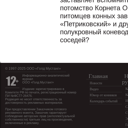
потомство Корнета О
питомцев конных зав
«Петриковский» и дру
полукровный конево
соседей?
© 1997-2025 OOO «Голд Мустанг»
Главная
Н
Информационно-аналитический
журнал
ру
ООО «Голд Мустанг»
Новости
К
Издание зарегистрировано в
Видео
Комитете РФ по печати, регистрационный номер
К
Юмор от конников
ПИ №ФС77-26476.
Редакция не несет ответственность за
И
Календарь событий
достоверность рекламных материалов.
С
При предоставлении Заказчиком готового
рекламного макета, Заказчик гарантирует
С
соблюдение авторских прав (интеллектуальной
Э
собственности) третьих лиц на произведения,
включенные в рекламу.
Г