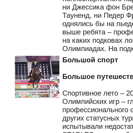
ни Джессика фон Бре
Тауненд, ни Педер Ф
однялись бы на пьед
выше ребята – профе
на каких подковах л
Олимпиадах. На подк
Большой спорт
Большое путешеств
Спортивное лето – 2
Олимпийских игр – гл
профессионального с
других статусных тур
испытывали недоста