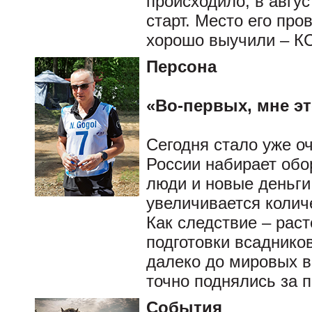
происходило, в авгу
старт. Место его про
хорошо выучили – К
Персона
«Во-первых, мне э
Сегодня стало уже о
России набирает обо
люди и новые деньги
увеличивается количе
Как следствие – раст
подготовки всаднико
далеко до мировых в
точно поднялись за 
События