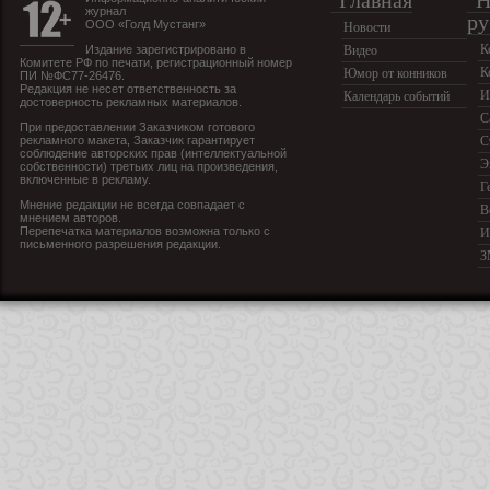
Главная
Н
журнал
ру
ООО «Голд Мустанг»
Новости
К
Издание зарегистрировано в
Видео
Комитете РФ по печати, регистрационный номер
К
Юмор от конников
ПИ №ФС77-26476.
Редакция не несет ответственность за
И
Календарь событий
достоверность рекламных материалов.
С
При предоставлении Заказчиком готового
рекламного макета, Заказчик гарантирует
С
соблюдение авторских прав (интеллектуальной
Э
собственности) третьих лиц на произведения,
включенные в рекламу.
Г
Мнение редакции не всегда совпадает с
В
мнением авторов.
Перепечатка материалов возможна только с
И
письменного разрешения редакции.
З