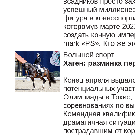
всадников просто за
успешный миллионер 
фигура в конноспорт
которомув марте 2021
создать конную импе
mark «PS». Кто же эт
Большой спорт
Хаген: разминка пе
Конец апреля выдалс
потенциальных учас
Олимпиады в Токио,
соревнованиях по вы
Командная квалифика
драматичная ситуаци
пострадавшим от ко