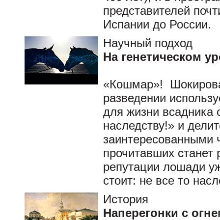
представителей почт
Испании до России.
Научный подход
На генетическом у
«Кошмар»! Шокирован
разведении использ
для жизни всадника 
наследству!» и дели
заинтересованными ч
прочитавших станет 
репутации лошади уж
стоит: не все то нас
История
Наперегонки с огне