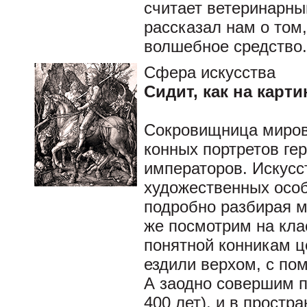
считает ветеринарны
рассказал нам о том
волшебное средство.
Сфера искусства
Сидит, как на карти
Сокровищница миров
конных портретов гер
императоров. Искус
художественных особ
подробно разбирая м
же посмотрим на кла
понятной конникам ц
ездили верхом, с по
А заодно совершим п
400 лет), и в простр