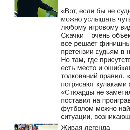
«Вот, если бы не су
можно услышать чуть
любому игровому вид
Скачки – очень объек
все решает финишны
претензии судьям в н
Но там, где присутст
есть место и ошибкам
толкований правил. 
потрясают кулаками
«Стюарды не заметил
поставил на проигра
футболом можно най
ситуации, возникающ
Живая легенда