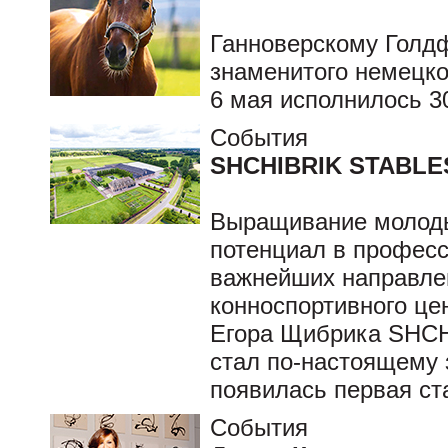
Ганноверскому Голд
знаменитого немецко
6 мая исполнилось 30
События
SHCHIBRIK STABLES:
Выращивание молод
потенциал в професс
важнейших направле
конноспортивного це
Егора Щибрика SHCH
стал по-настоящему 
появилась первая ст
События