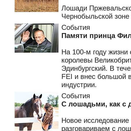
Лошади Пржевальског
Чернобыльской зоне
События
Памяти принца Фи
На 100-м году жизни
королевы Великобрит
Эдинбургский. В теч
FEI и внес большой 
индустрии.
События
С лошадьми, как с 
Новое исследование 
разговариваем с лош