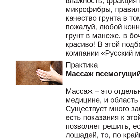
влажность, фракция 
микрофибры, правила
качество грунта в то
пожалуй, любой конн
грунт в манеже, в боч
красиво! В этой под
компании «Русский
Практика
Массаж всемогущи
Массаж – это отдель
медицине, и область
Существует много за
есть показания к эт
позволяет решить, е
лошадей, то, по кра