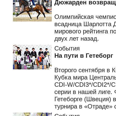
Дюжарден возвраща
Олимпийская чемпио
всадница Шарлотта Д
мирового рейтинга п
двух лет назад.
События
На пути в Гетеборг
Второго сентября в 
Кубка мира Централь
CDI-W/CDI3*/CDI2*/C
серии в нашей лиге.
Гетеборге (Швеция) 
турнира в «Отраде» с