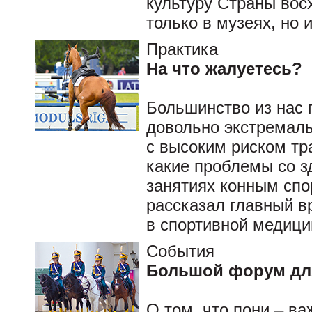
культуру Страны вос
только в музеях, но 
Практика
На что жалуетесь?
Большинство из нас 
довольно экстремал
с высоким риском тра
какие проблемы со з
занятиях конным спор
рассказал главный в
в спортивной медиц
События
Большой форум дл
О том, что пони – в