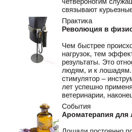
четвероногим служа
связывают курьезные
Практика
Революция в физи
Чем быстрее происх
нагрузок, тем эффект
результаты. Это отно
людям, и к лошадям
стимулятор – инстру
лет успешно примен
ветеринарии, наконе
События
Ароматерапия для
Лошади постоянно п