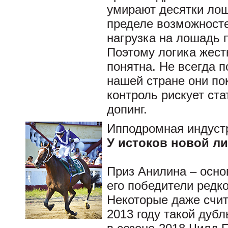
умирают десятки лош
пределе возможносте
нагрузка на лошадь п
Поэтому логика жест
понятна. Не всегда 
нашей стране они пок
контроль рискует ст
допинг.
Ипподромная индуст
У истоков новой л
Приз Анилина – осно
его победители редк
Некоторые даже счит
2013 году такой дуб