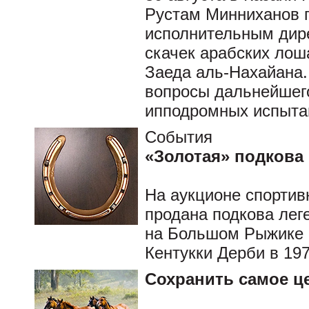
Рустам Минниханов п
исполнительным дир
скачек арабских ло
Заеда аль-Нахайана.
вопросы дальнейшего
ипподромных испыта
События
«Золотая» подкова
На аукционе спортив
продана подкова леге
на Большом Рыжике в
Кентукки Дерби в 197
Сохранить самое ц