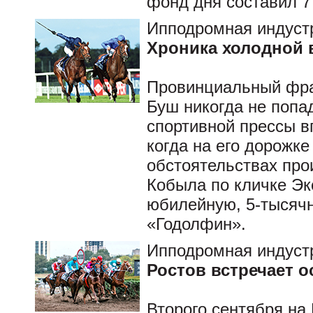
фонд дня составил 7
Ипподромная индуст
Хроника холодной
Провинциальный фра
Буш никогда не попа
спортивной прессы вп
когда на его дорожк
обстоятельствах про
Кобыла по кличке Эк
юбилейную, 5-тысяч
«Годолфин».
Ипподромная индуст
Ростов встречает о
Второго сентября на