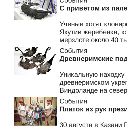
События
С приветом из пал
Ученые хотят клонир
Якутии жеребенка, к
мерзлоте около 40 ты
События
Древнеримские по
Уникальную находку 
древнеримском укре
Виндоланде на север
События
Платок из рук през
30 августа в Казани