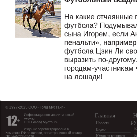
На какие отчаянные 
футбола? Подумывали
сына Игорем, если А
пенальти», например
футбола Цзин Ли сво
выразить по-другому
городам-участникам 
на лошади!
© 1997-2025 OOO «Голд Мустанг»
Главная
Н
Информационно-аналитический
журнал
ру
ООО «Голд Мустанг»
Новости
К
Издание зарегистрировано в
Видео
Комитете РФ по печати, регистрационный номер
К
Юмор от конников
ПИ №ФС77-26476.