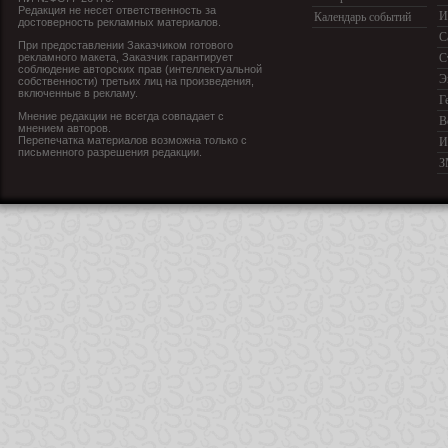
Редакция не несет ответственность за
И
Календарь событий
достоверность рекламных материалов.
С
При предоставлении Заказчиком готового
рекламного макета, Заказчик гарантирует
С
соблюдение авторских прав (интеллектуальной
Э
собственности) третьих лиц на произведения,
включенные в рекламу.
Г
Мнение редакции не всегда совпадает с
В
мнением авторов.
Перепечатка материалов возможна только с
И
письменного разрешения редакции.
З