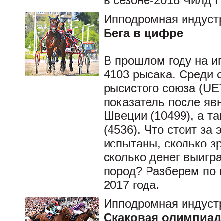
в сезоне-2018 Чилд П
Ипподромная индуст
Бега в цифре
В прошлом году на и
4103 рысака. Среди 
рысистого союза (UE
показатель после яв
Швеции (10499), а т
(4536). Что стоит за
испытаны, сколько з
сколько денег выиг
пород? Разберем по 
2017 года.
Ипподромная индуст
Скаковая олимпиад