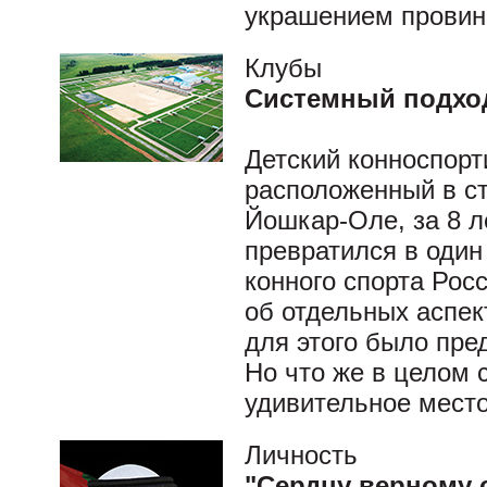
украшением провин
Клубы
Системный подход
Детский конноспорт
расположенный в с
Йошкар-Оле, за 8 л
превратился в один
конного спорта Рос
об отдельных аспек
для этого было пре
Но что же в целом 
удивительное мест
Личность
"Сердцу верному 