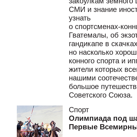
закоулкам земного
СМИ и знание инос
узнать
о спортсменах-кон
Гватемалы, об экзо
гандикапе в скачка
но насколько хоро
конного спорта и ип
жители которых все
нашими соотечеств
большое путешеств
Советского Союза.
Спорт
Олимпиада под ш
Первые Всемирны