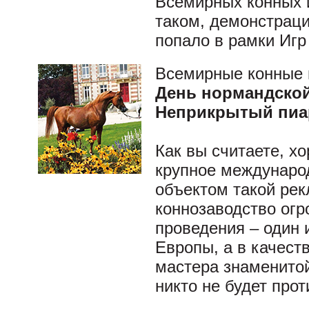
Всемирных конных 
таком, демонстрац
попало в рамки Игр
Всемирные конные 
День нормандско
Неприкрытый пиа
Как вы считаете, х
крупное междунаро
объектом такой ре
коннозаводство огр
проведения – один 
Европы, а в качес
мастера знаменитой
никто не будет про