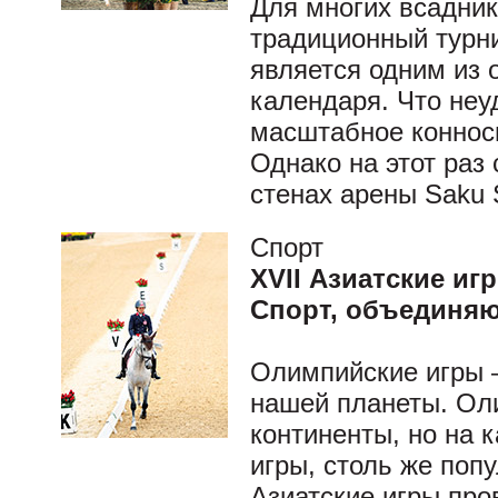
Для многих всадни
традиционный турнир
является одним из 
календаря. Что неу
масштабное коннос
Однако на этот раз
стенах арены Saku S
Спорт
XVII Азиатские и
Спорт, объединя
Олимпийские игры –
нашей планеты. Ол
континенты, но на 
игры, столь же поп
Азиатские игры про