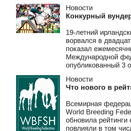
Новости
Конкурный вунде
19-летний ирландск
ворвался в двадцат
показал ежемесячны
Международной фед
опубликованный 3 о
Новости
Что нового в рей
Всемирная федерац
World Breeding Fede
обновила рейтинги 
повлияли в том чис