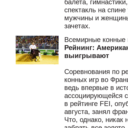
балета, гимнастики
спектакль на спине
мужчины и женщины
зачетах.
Всемирные конные 
Рейнинг: Америка
выигрывают
Соревнования по р
конных игр во Фран
ведь впервые в ист
ассоциирующейся с
в рейтинге FEI, оп
августа, занял фра
Что, однако, никак
забрать все золото.