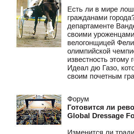
Есть ли в мире лош
гражданами города
департаменте Ванде
своими уроженцами
велогонщицей Фели
олимпийской чемпи
известность этому 
Идеал дю Газо, кот
своим почетным гр
Форум
Готовится ли рев
Global Dressage F
Изменится ли трад