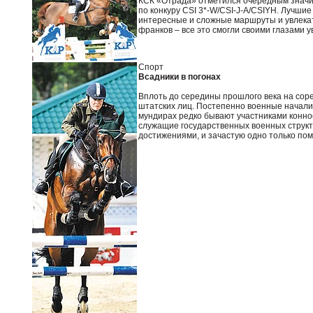
КСК «Отрада» отметился очередным значим
по конкуру CSI 3*-W/CSI-J-A/CSIYH. Лучши
интересные и сложные маршруты и увлекат
франков – все это смогли своими глазами у
Спорт
Всадники в погонах
Вплоть до середины прошлого века на сор
штатских лиц. Постепенно военные начали 
мундирах редко бывают участниками конно
служащие государственных военных струк
достижениями, и зачастую одно только пом