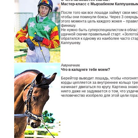
Мастер-класс с Мырзабеком Каппушевы
После того как все лошади займут свои мес
чтобы они покинули боксы. Через 3 секунды 
этого момента цель каждого жокея – прави
финишу.
Не нужно быть суперспециалистом в облас
удачной скачки правильный старт. «Золото
обратился к одному из наиболее часто ста
Каппушеву.
Амуничник
Что в капцунге тебе моем?
Берейтор выводит лошадь, чтобы «погонять
корды цепляется за внутреннее кольцо тре
начинает двигаться по кругу. Картина знак
никто даже не задумается о том, что уздеч
человечество изобрело для этой цели гора