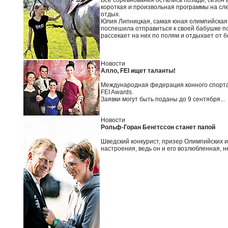
Все соревнования остались позади, сезон 
короткая и произвольная программы на сл
отдых.
Юлия Липницкая, самая юная олимпийская 
поспешила отправиться к своей бабушке по
рассекает на них по полям и отдыхает от б
Новости
Алло, FEI ищет таланты!
Международная федерация конного спорта
FEI Awards.
Заявки могут быть поданы до 9 сентября...
Новости
Рольф-Горан Бенгтссон станет папой
Шведский конкурист, призер Олимпийских и
настроения, ведь он и его возлюбленная, 