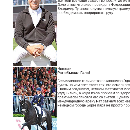
зрители все чаще задают вопрос: «Где же 
Дело в том, что вице-президент Федерации
Владимир Туганов получил тяжелую травму
необходимость оперировать руку...
Новости
Рат объехал Гала!
Бесчисленное количество поклонников Эдв
ругать на чем свет стоит тех, кто осмели
Сновым всадником, немцем Маттиасом Але
ухудшились, а когда из-за проблем со здо
практически списала его со счетов. Однак
международную арену Рат заткнул всех нед
немецком городе Борге пара не просто поб