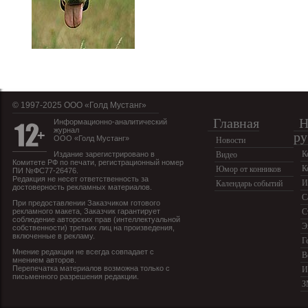
© 1997-2025 OOO «Голд Мустанг»
Главная
Н
Информационно-аналитический
журнал
ру
ООО «Голд Мустанг»
Новости
К
Издание зарегистрировано в
Видео
Комитете РФ по печати, регистрационный номер
К
Юмор от конников
ПИ №ФС77-26476.
Редакция не несет ответственность за
И
Календарь событий
достоверность рекламных материалов.
С
При предоставлении Заказчиком готового
рекламного макета, Заказчик гарантирует
С
соблюдение авторских прав (интеллектуальной
Э
собственности) третьих лиц на произведения,
включенные в рекламу.
Г
Мнение редакции не всегда совпадает с
В
мнением авторов.
Перепечатка материалов возможна только с
И
письменного разрешения редакции.
З