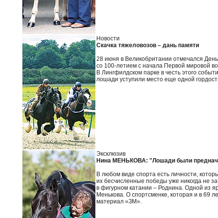
Новости
Скачка тяжеловозов – дань памяти
28 июня в Великобритании отмечался День 
со 100-летием с начала Первой мировой в
В Лингфилдском парке в честь этого событ
лошади уступили место еще одной гордости
Эксклюзив
Нина МЕНЬКОВА: "Лошади были предначе
В любом виде спорта есть личности, котор
их бесчисленные победы уже никогда не зат
в фигурном катании – Роднина. Одной из 
Менькова. О спортсменке, которая и в 69 
материал «ЗМ».