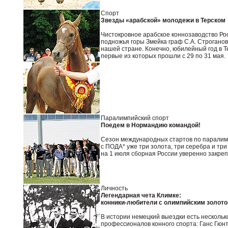
Спорт
Звезды «арабской» молодежи в Терском
Чистокровное арабское коннозаводство Рос
подножья горы Змейка граф С.А. Строгано
нашей стране. Конечно, юбилейный год в 
первые из которых прошли с 29 по 31 мая.
Паралимпийский спорт
Поедем в Нормандию командой!
Сезон международных стартов по паралимпи
с ПОДА* уже три золота, три серебра и тр
на 1 июля сборная России уверенно закреп
Личность
Легендарная чета Климке:
конники-любители с олимпийским золот
В истории немецкий выездки есть нескольк
профессионалов конного спорта: Ганс Гюн