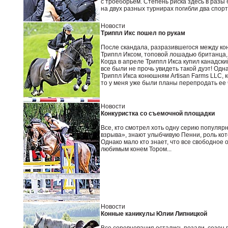
с троеборьем. Степень риска здесь в разы
на двух разных турнирах погибли два спор
Новости
Триппл Икс пошел по рукам
После скандала, разразившегося между ко
Триппл Иксом, топовой лошадью британца,
Когда в апреле Триппл Икса купил канадск
все были не прочь увидеть такой дуэт! Од
Триппл Икса конюшням Artisan Farms LLC, 
то у меня уже были планы перепродать ее ч
Новости
Конкуристка со съемочной площадки
Все, кто смотрел хоть одну серию популяр
взрыва», знают улыбчивую Пенни, роль кот
Однако мало кто знает, что все свободное
любимым конем Тором...
Новости
Конные каникулы Юлии Липницкой