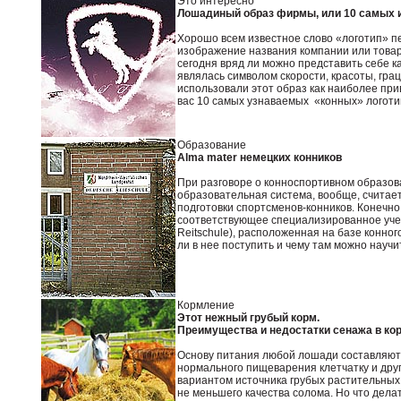
Это интересно
Лошадиный образ фирмы,
или 10 самых 
Хорошо всем известное слово «логотип» пе
изображение названия компании или товара
сегодня вряд ли можно представить себе ка
являлась символом скорости, красоты, гра
использовали этот образ как наиболее пр
вас 10 самых узнаваемых «конных» логоти
Образование
Alma mater немецких конников
При разговоре о конноспортивном образо
образовательная система, вообще, считает
подготовки спортсменов-конников. Конечно
соответствующее специализированное учеб
Reitschule), расположенная на базе конн
ли в нее поступить и чему там можно научи
Кормление
Этот нежный грубый корм.
Преимущества и недостатки сенажа в к
Основу питания любой лошади составляют 
нормального пищеварения клетчатку и др
вариантом источника грубых растительных
не меньшего качества солома. Но что дела