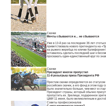
Скачки
Мечты сбываются и… не сбываются
Уже в 13-й раз за последние 36 лет стоты
приветствовала нового претендента на «Т
на рыжего жеребца по кличке Калифорния К
оставалось сделать последний шаг к бессм
проскакать один-единственный круг по зн
Скачки
Президент многое пропустил
11-й розыгрыш приза Президента РФ
Престиж скачки определяется ее статусом 
российских скачек, а его фонд в этом году 
было значительно больше, чем мест в стар
Президент страны, который обычно присутст
пропустить их. Зрелище, подаренное зрит
ЦМИ 11 июня, было великолепным и достой
Советы профессионалов
С чего начинается скачка?