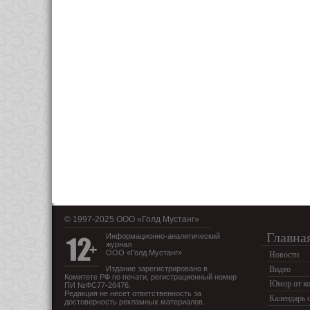
© 1997-2025 OOO «Голд Мустанг»
Главна
Информационно-аналитический
журнал
ООО «Голд Мустанг»
Новости
Издание зарегистрировано в
Видео
Комитете РФ по печати, регистрационный номер
Юмор от ко
ПИ №ФС77-26476.
Редакция не несет ответственность за
Календарь 
достоверность рекламных материалов.