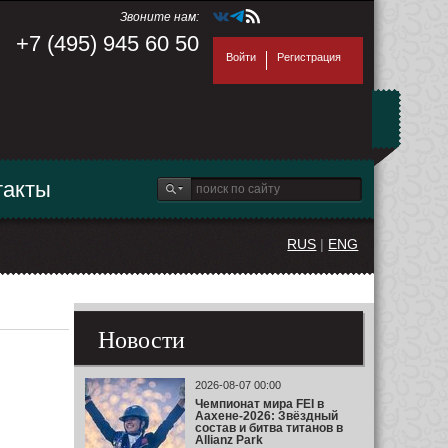
Звоните нам:
+7 (495) 945 60 50
Войти
Регистрация
такты
RUS
|
ENG
Новости
2026-08-07 00:00
Чемпионат мира FEI в
Аахене-2026: Звёздный
состав и битва титанов в
Allianz Park