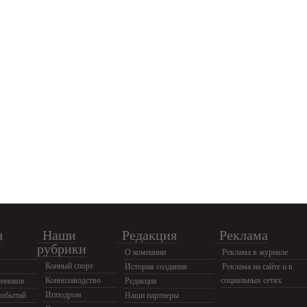
я
Наши
Редакция
Реклама
рубрики
О компании
Реклама в журнале
Конный спорт
История создания
Реклама на сайте и в
Коннозаводство
социальных сетях
нников
Редакция
Ипподром
событий
Наши партнеры